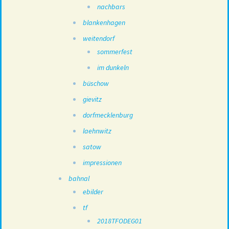
nachbars
blankenhagen
weitendorf
sommerfest
im dunkeln
büschow
gievitz
dorfmecklenburg
laehnwitz
satow
impressionen
bahnal
ebilder
tf
2018TFODEG01