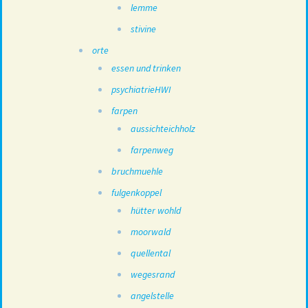
lemme
stivine
orte
essen und trinken
psychiatrieHWI
farpen
aussichteichholz
farpenweg
bruchmuehle
fulgenkoppel
hütter wohld
moorwald
quellental
wegesrand
angelstelle