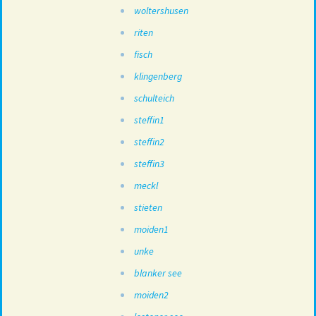
woltershusen
riten
fisch
klingenberg
schulteich
steffin1
steffin2
steffin3
meckl
stieten
moiden1
unke
blanker see
moiden2