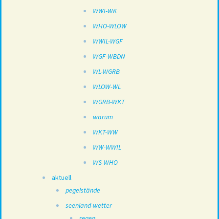
WWI-WK
WHO-WLOW
WWIL-WGF
WGF-WBDN
WL-WGRB
WLOW-WL
WGRB-WKT
warum
WKT-WW
WW-WWIL
WS-WHO
aktuell
pegelstände
seenland-wetter
regen