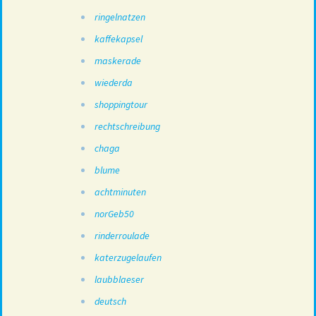
ringelnatzen
kaffekapsel
maskerade
wiederda
shoppingtour
rechtschreibung
chaga
blume
achtminuten
norGeb50
rinderroulade
katerzugelaufen
laubblaeser
deutsch