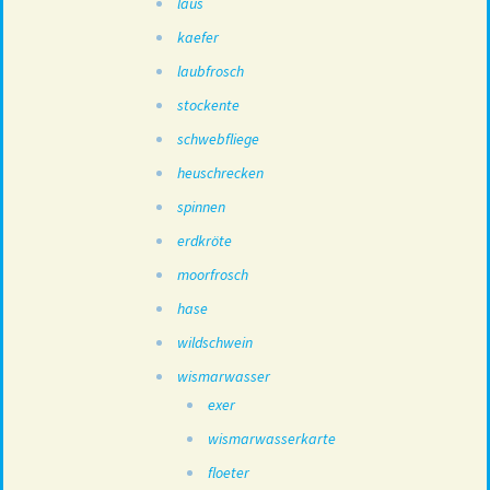
laus
kaefer
laubfrosch
stockente
schwebfliege
heuschrecken
spinnen
erdkröte
moorfrosch
hase
wildschwein
wismarwasser
exer
wismarwasserkarte
floeter