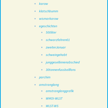
karow
klatschbumm
wismarkarow
egeschichten
500liter
schwarzfahren01
zweiterJanuar
schweingehabt
junggesellinnenabschied
30tonnenfussballfans
parchim
amstranglang
amstranglanggrafik
WMOI-WLST
WLST-WS