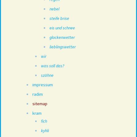
nebel
steife brise
eis und schnee
glockenwetter
lieblingswetter
wir
was soll das?
szähne
impressum
radim
sitemap
kram
fich
kyhli