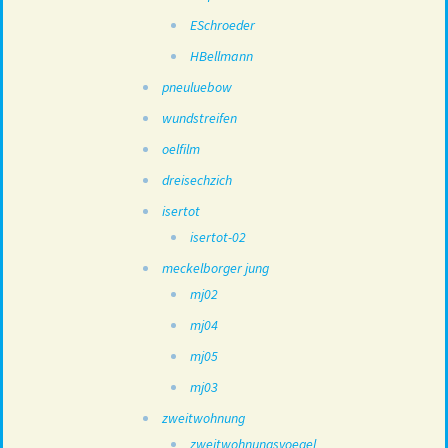
ESchroeder
HBellmann
pneuluebow
wundstreifen
oelfilm
dreisechzich
isertot
isertot-02
meckelborger jung
mj02
mj04
mj05
mj03
zweitwohnung
zweitwohnungsvoegel