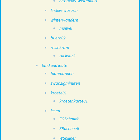
AltBukow-Weitendorf
lindow-woserin
winterwandern
moiwei
buero02
reisekram
rucksack
land und leute
blaumannen
zwanzigminuten
kroete01
kroetenkarte01
lesen
FOSchmidt
FRuchhoeft
WSpillner