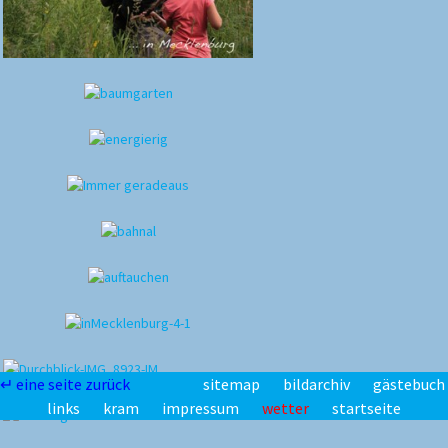
↵ eine seite zurück
sitemap
bildarchiv
gästebuch
links
kram
impressum
wetter
startseite