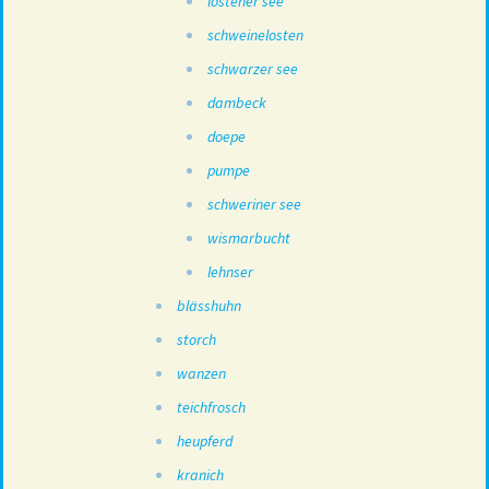
lostener see
schweinelosten
schwarzer see
dambeck
doepe
pumpe
schweriner see
wismarbucht
lehnser
blässhuhn
storch
wanzen
teichfrosch
heupferd
kranich