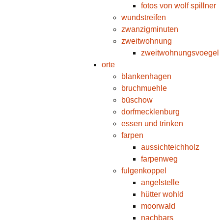
fotos von wolf spillner
wundstreifen
zwanzigminuten
zweitwohnung
zweitwohnungsvoegel
orte
blankenhagen
bruchmuehle
büschow
dorfmecklenburg
essen und trinken
farpen
aussichteichholz
farpenweg
fulgenkoppel
angelstelle
hütter wohld
moorwald
nachbars