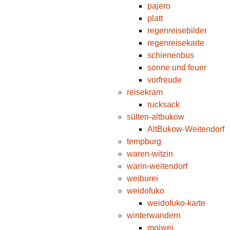
pajero
platt
regenreisebilder
regenreisekarte
schienenbus
sonne und feuer
vorfreude
reisekram
rucksack
sülten-altbukow
AltBukow-Weitendorf
tempburg
waren-witzin
warin-weitendorf
weiburei
weidofuko
weidofuko-karte
winterwandern
moiwei