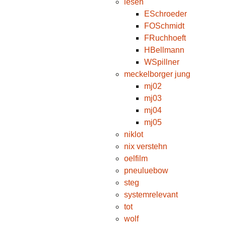
lesen
ESchroeder
FOSchmidt
FRuchhoeft
HBellmann
WSpillner
meckelborger jung
mj02
mj03
mj04
mj05
niklot
nix verstehn
oelfilm
pneuluebow
steg
systemrelevant
tot
wolf