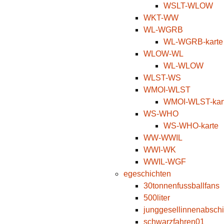
WSLT-WLOW
WKT-WW
WL-WGRB
WL-WGRB-karte
WLOW-WL
WL-WLOW
WLST-WS
WMOI-WLST
WMOI-WLST-kar
WS-WHO
WS-WHO-karte
WW-WWIL
WWI-WK
WWIL-WGF
egeschichten
30tonnenfussballfans
500liter
junggesellinnenabsch
schwarzfahren01