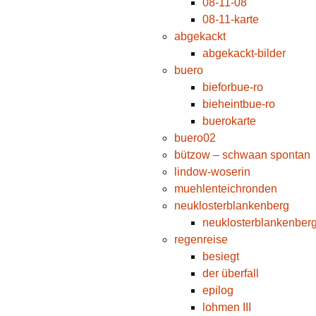
08-11-08
08-11-karte
abgekackt
abgekackt-bilder
buero
bieforbue-ro
bieheintbue-ro
buerokarte
buero02
bützow – schwaan spontan
lindow-woserin
muehlenteichronden
neuklosterblankenberg
neuklosterblankenberg
regenreise
besiegt
der überfall
epilog
lohmen III