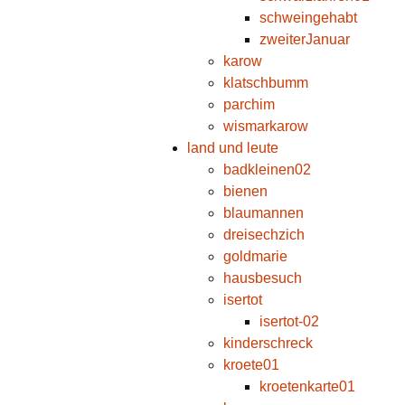
schweingehabt
zweiterJanuar
karow
klatschbumm
parchim
wismarkarow
land und leute
badkleinen02
bienen
blaumannen
dreisechzich
goldmarie
hausbesuch
isertot
isertot-02
kinderschreck
kroete01
kroetenkarte01