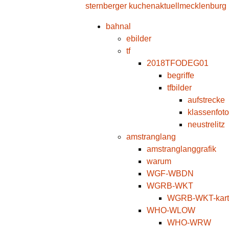
sternberger kuchen
aktuell
mecklenburg
bahnal
ebilder
tf
2018TFODEG01
begriffe
tfbilder
aufstrecke
klassenfoto
neustrelitz
amstranglang
amstranglanggrafik
warum
WGF-WBDN
WGRB-WKT
WGRB-WKT-kart
WHO-WLOW
WHO-WRW