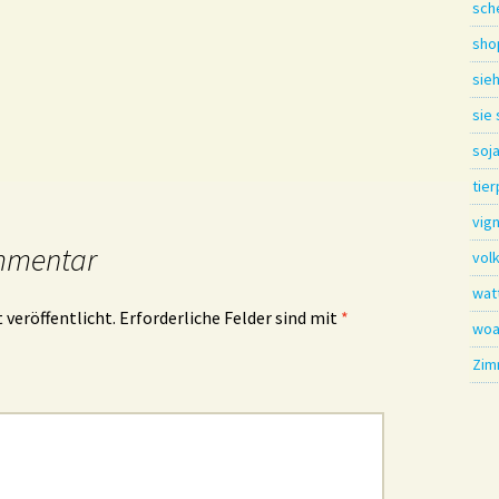
sch
sho
sieh
sie
soj
tier
vig
mmentar
vol
wat
 veröffentlicht.
Erforderliche Felder sind mit
*
woa
Zim