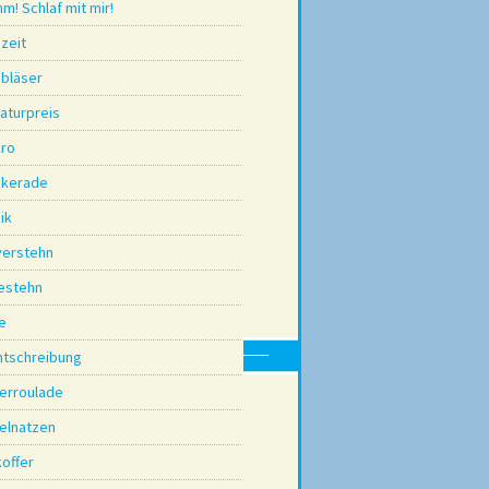
m! Schlaf mit mir!
zeit
bbläser
raturpreis
ro
kerade
ik
 verstehn
zestehn
e
htschreibung
derroulade
gelnatzen
koffer