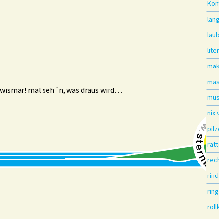
Kom
lang
lau
lite
mak
mas
in wismar! mal seh´n, was draus wird…
mus
nix
pil
ratt
rec
rin
rin
roll