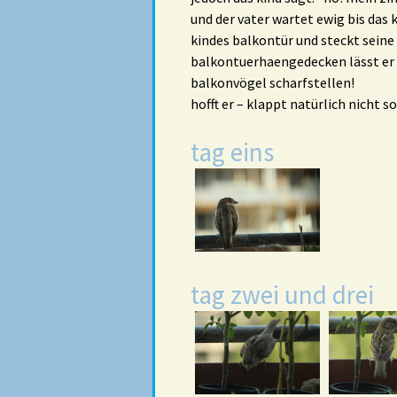
und der vater wartet ewig bis das 
kindes balkontür und steckt seine
balkontuerhaengedecken lässt er 
balkonvögel scharfstellen!
hofft er – klappt natürlich nicht so
tag eins
tag zwei und drei