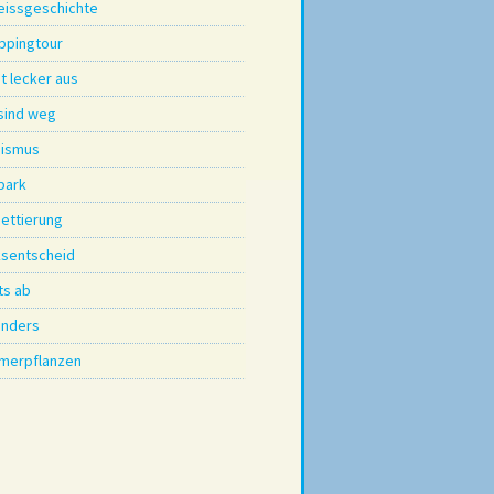
eissgeschichte
ppingtour
t lecker aus
 sind weg
aismus
park
nettierung
ksentscheid
ts ab
nders
merpflanzen