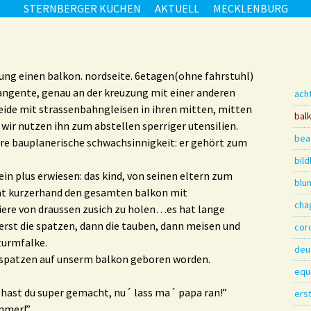
STERNBERGER KUCHEN
AKTUELL
MECKLENBURG
ng einen balkon. nordseite. 6etagen(ohne fahrstuhl)
angente, genau an der kreuzung mit einer anderen
ach
ide mit strassenbahngleisen in ihren mitten, mitten
bal
 wir nutzen ihn zum abstellen sperriger utensilien.
beat
ere bauplanerische schwachsinnigkeit: er gehört zum
bil
sein plus erwiesen: das kind, von seinen eltern zum
blu
t kurzerhand den gesamten balkon mit
cha
iere von draussen zusich zu holen…es hat lange
erst die spatzen, dann die tauben, dann meisen und
cor
turmfalke.
deu
i spatzen auf unserm balkon geboren worden.
equ
s hast du super gemacht, nu´ lass ma´ papa ran!”
ers
immer!”