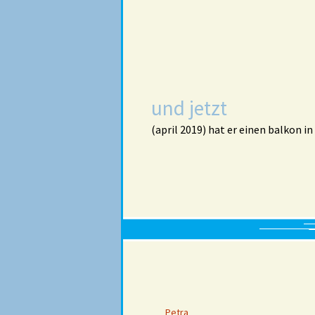
und jetzt
(april 2019) hat er einen balkon 
Petra