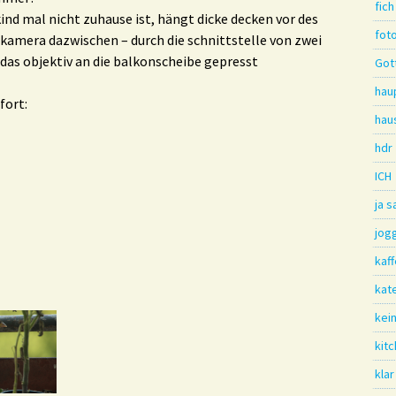
fich
kind mal nicht zuhause ist, hängt dicke decken vor des
fot
 kamera dazwischen – durch die schnittstelle von zwei
das objektiv an die balkonscheibe gepresst
Gott
hau
fort:
hau
hdr
ICH
ja 
jog
kaf
kat
kei
kit
klar