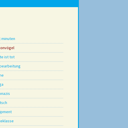
t minuten
konvögel
e ist tot
dbearbeitung
me
ga
onazis
tsch
ipment
teklasse