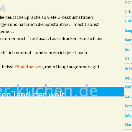
fich
oß
fot
s die deutsche Sprache so viele Grossbuchstaben
Gott
ängen und natürlich die Substantive…macht sonst
hau
 keine…
immer noch `ne Zusatztaste drücken. Fand ich bis
hau
hdr
rech` ich nunmal…und schreib ich jetzt auch.
ICH
t heisst
Ringelnatzen
, mein Hauptaugenmerk gilt
ja 
jog
kaf
kat
kei
kit
klar