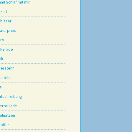
m! Schlaf mit mir!
zeit
bbläser
raturpreis
ro
kerade
ik
 verstehn
zestehn
e
htschreibung
derroulade
gelnatzen
koffer