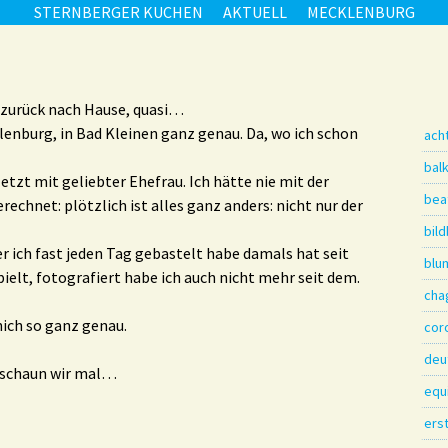
STERNBERGER KUCHEN
AKTUELL
MECKLENBURG
r zurück nach Hause, quasi…
lenburg, in Bad Kleinen ganz genau. Da, wo ich schon
ach
bal
etzt mit geliebter Ehefrau. Ich hätte nie mit der
beat
echnet: plötzlich ist alles ganz anders: nicht nur der
bil
er ich fast jeden Tag gebastelt habe damals hat seit
blu
lt, fotografiert habe ich auch nicht mehr seit dem.
cha
 nich so ganz genau.
cor
deu
t…schaun wir mal…
equ
ers