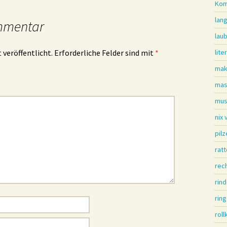
Kom
lang
mmentar
lau
 veröffentlicht.
Erforderliche Felder sind mit
*
lite
mak
mas
mus
nix
pil
ratt
rec
rin
rin
roll