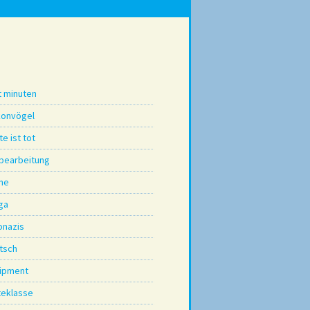
t minuten
konvögel
e ist tot
dbearbeitung
me
ga
onazis
tsch
ipment
teklasse