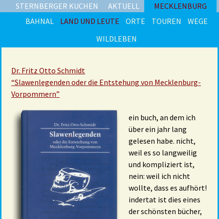
STERNBERGER KUCHEN
AKTUELL
MECKLENBURG
BAHNAL
LAND UND LEUTE
ORTE
TOUREN
WEGE
WILDLEBEN
Dr. Fritz Otto Schmidt
“Slawenlegenden oder die Entstehung von Mecklenburg-
Vorpommern”
ein buch, an dem ich
über ein jahr lang
gelesen habe. nicht,
weil es so langweilig
und kompliziert ist,
nein: weil ich nicht
wollte, dass es aufhört!
indertat ist dies eines
der schönsten bücher,