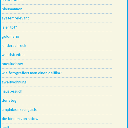
blaumannen
systemrelevant
is er tot?
goldmarie
kinderschreck
wundstreifen
pneuluebow
wie fotografiert man einen oelfilm?
zweitwohnung
hausbesuch
der steg
amphibienzaungäste
die bienen von satow
wolf