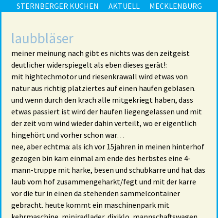
STERNBERGER KUCHEN
AKTUELL
MECKLENBURG
laubbläser
meiner meinung nach gibt es nichts was den zeitgeist
deutlicher widerspiegelt als eben dieses gerät!:
mit hightechmotor und riesenkrawall wird etwas von
natur aus richtig platziertes auf einen haufen geblasen.
und wenn durch den krach alle mitgekriegt haben, dass
etwas passiert ist wird der haufen liegengelassen und mit
der zeit vom wind wieder dahin verteilt, wo er eigentlich
hingehört und vorher schon war…
nee, aber echtma: als ich vor 15jahren in meinen hinterhof
gezogen bin kam einmal am ende des herbstes eine 4-
mann-truppe mit harke, besen und schubkarre und hat das
laub vom hof zusammengeharkt/fegt und mit der karre
vor die tür in einen da stehenden sammelcontainer
gebracht. heute kommt ein maschinenpark mit
kehrmaschine, miniradlader, dixiklo, mannschaftswagen,