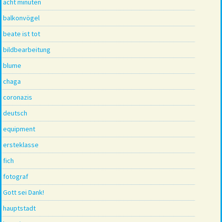
acht minuten
balkonvögel
beate ist tot
bildbearbeitung
blume
chaga
coronazis
deutsch
equipment
ersteklasse
fich
fotograf
Gott sei Dank!
hauptstadt