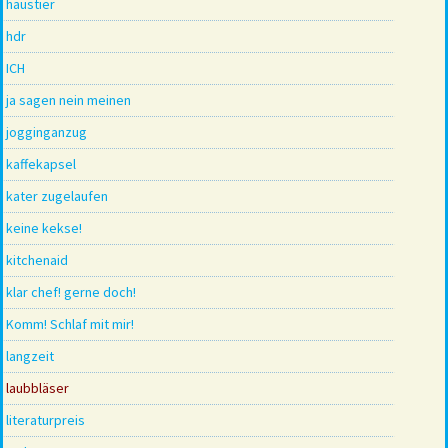
haustier
hdr
ICH
ja sagen nein meinen
jogginganzug
kaffekapsel
kater zugelaufen
keine kekse!
kitchenaid
klar chef! gerne doch!
Komm! Schlaf mit mir!
langzeit
laubbläser
literaturpreis