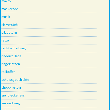
makro
maskerade
musik
nix verstehn
pilzestehn
ratte
rechtschreibung
rinderroulade
ringelnatzen
rollkoffer
scheissgeschichte
shoppingtour
sieht lecker aus
sie sind weg