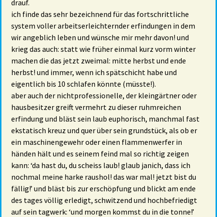
drauf.
ich finde das sehr bezeichnend für das fortschrittliche
system voller arbeitserleichternder erfindungen in dem
wir angeblich leben und wünsche mir mehr davon! und
krieg das auch: statt wie früher einmal kurz vorm winter
machen die das jetzt zweimal: mitte herbst und ende
herbst! und immer, wenn ich spätschicht habe und
eigentlich bis 10 schlafen könnte (müsste!).
aber auch der nichtprofessionelle, der kleingärtner oder
hausbesitzer greift vermehrt zu dieser ruhmreichen
erfindung und bläst sein laub euphorisch, manchmal fast
ekstatisch kreuz und quer über sein grundstück, als ob er
ein maschinengewehr oder einen flammenwerfer in
händen hält und es seinem feind mal so richtig zeigen
kann: ‘da hast du, du scheiss laub! glaub janich, dass ich
nochmal meine harke raushol! das war mal! jetzt bist du
fällig!’ und bläst bis zur erschöpfung und blickt am ende
des tages völlig erledigt, schwitzend und hochbefriedigt
auf sein tagwerk: ‘und morgen kommst du in die tonne!’