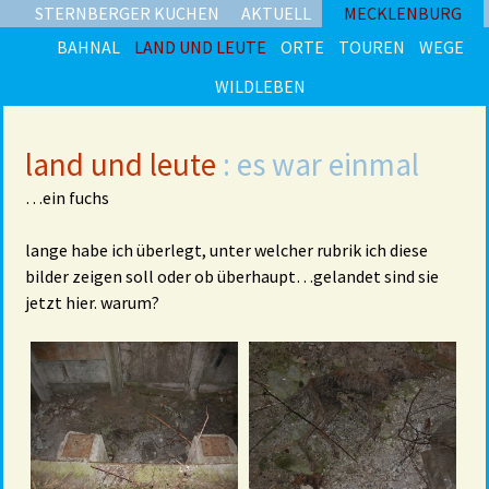
STERNBERGER KUCHEN
AKTUELL
MECKLENBURG
BAHNAL
LAND UND LEUTE
ORTE
TOUREN
WEGE
WILDLEBEN
land und leute
: es war einmal
…ein fuchs
lange habe ich überlegt, unter welcher rubrik ich diese
bilder zeigen soll oder ob überhaupt…gelandet sind sie
jetzt hier. warum?