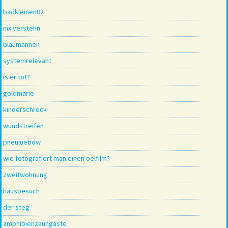
badkleinen02
nix verstehn
blaumannen
systemrelevant
is er tot?
goldmarie
kinderschreck
wundstreifen
pneuluebow
wie fotografiert man einen oelfilm?
zweitwohnung
hausbesuch
der steg
amphibienzaungäste