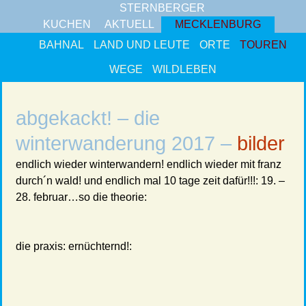
STERNBERGER
KUCHEN
AKTUELL
MECKLENBURG
BAHNAL
LAND UND LEUTE
ORTE
TOUREN
WEGE
WILDLEBEN
abgekackt! – die
winterwanderung 2017 –
bilder
endlich wieder winterwandern! endlich wieder mit franz
durch´n wald! und endlich mal 10 tage zeit dafür!!!: 19. –
28. februar…so die theorie:
die praxis: ernüchternd!: