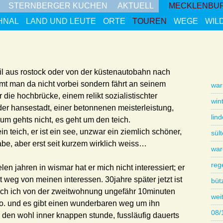
STERNBERGER KUCHEN
AKTUELL
MECKLENBU
HNAL
LAND UND LEUTE
ORTE
TOUREN
WEGE
WIL
il aus rostock oder von der küstenautobahn nach
mmt man da nicht vorbei sondern fährt an seinem
war
r die hochbrücke, einem relikt sozialistischter
win
er hansestadt, einer betonnenen meisterleistung,
lin
rum gehts nicht, es geht um den teich.
ein teich, er ist ein see, unzwar ein ziemlich schöner,
sül
be, aber erst seit kurzem wirklich weiss…
war
reg
len jahren in wismar hat er mich nicht interessiert; er
it weg von meinen interessen. 30jahre später jetzt ist
büt
uch ich von der zweitwohnung ungefähr 10minuten
wei
lso. und es gibt einen wunderbaren weg um ihn
08/
 den wohl inner knappen stunde, fussläufig dauerts