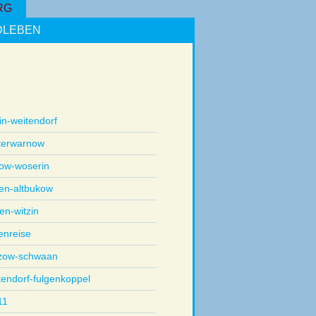
RG
DLEBEN
in-weitendorf
terwarnow
dow-woserin
ten-altbukow
en-witzin
enreise
zow-schwaan
tendorf-fulgenkoppel
11