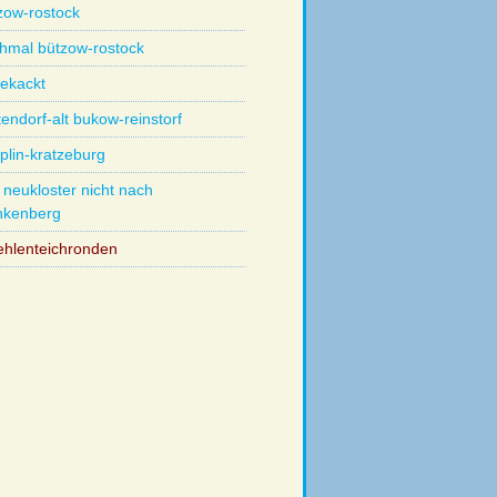
zow-rostock
hmal bützow-rostock
ekackt
tendorf-alt bukow-reinstorf
plin-kratzeburg
 neukloster nicht nach
nkenberg
hlenteichronden