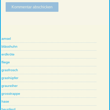
amsel
blässhuhn
erdkröte
fliege
grasfrosch
grashüpfer
graureiher
grosstrappe
hase
heupferd