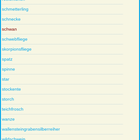
schmetterling
schnecke
schwan
schwebfliege
skorpionsfliege
spatz
spinne
star
stockente
storch
teichfrosch
wanze
wallensteingrabensilberreiher
wildschwein