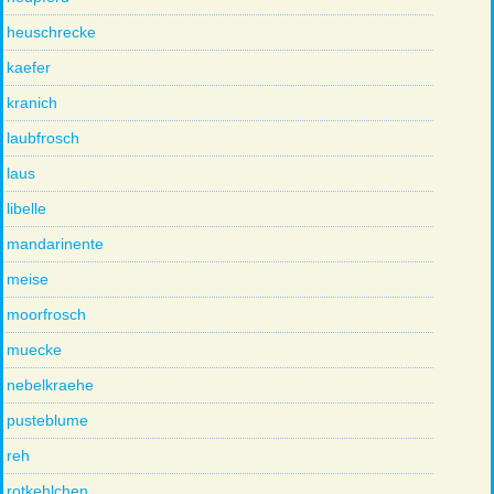
heuschrecke
kaefer
kranich
laubfrosch
laus
libelle
mandarinente
meise
moorfrosch
muecke
nebelkraehe
pusteblume
reh
rotkehlchen