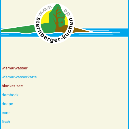
wismarwasser
wismarwasserkarte
blanker see
dambeck
doepe
exer
fisch