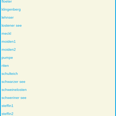
floeter
klingenberg
lehnser
lostener see
meckl
moiden1
moiden2
pumpe
riten
schulteich
schwarzer see
schweinelosten
schweriner see
steffin1
steffin2