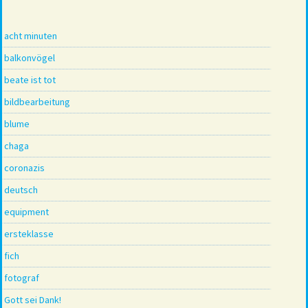
acht minuten
balkonvögel
beate ist tot
bildbearbeitung
blume
chaga
coronazis
deutsch
equipment
ersteklasse
fich
fotograf
Gott sei Dank!