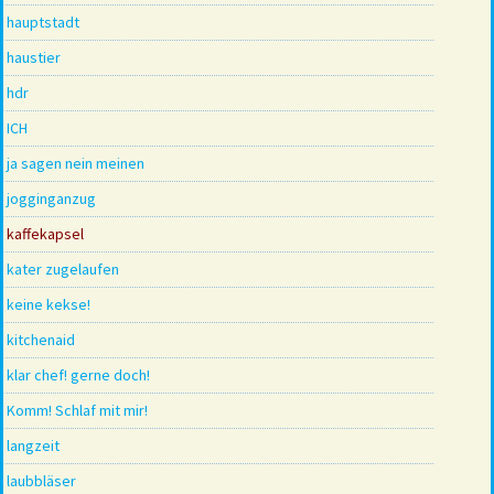
hauptstadt
haustier
hdr
ICH
ja sagen nein meinen
jogginganzug
kaffekapsel
kater zugelaufen
keine kekse!
kitchenaid
klar chef! gerne doch!
Komm! Schlaf mit mir!
langzeit
laubbläser