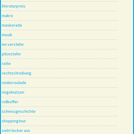
literaturpreis
makro
maskerade
musik
nix verstehn
pilzestehn
ratte
rechtschreibung
rinderroulade
ringelnatzen
rollkoffer
scheissgeschichte
shoppingtour
sieht lecker aus