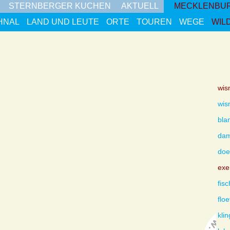
STERNBERGER KUCHEN
AKTUELL
MECKLENBU
HNAL
LAND UND LEUTE
ORTE
TOUREN
WEGE
WIL
wis
wis
bla
da
doe
exe
fisc
floe
kli