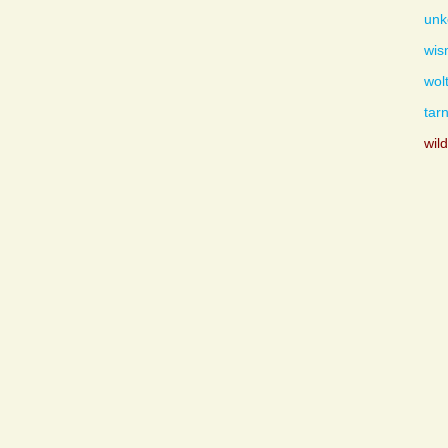
unk
wis
wol
tar
wil