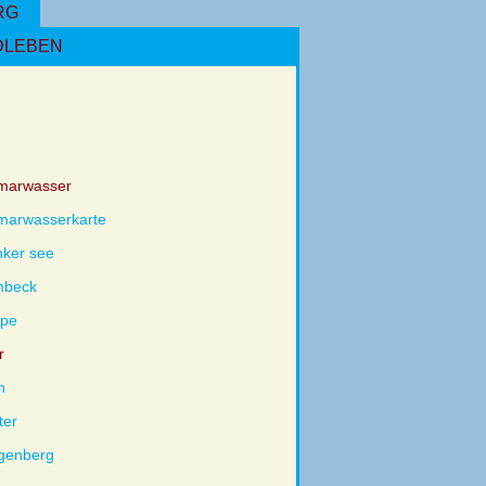
RG
DLEBEN
marwasser
marwasserkarte
nker see
mbeck
pe
r
h
ter
ngenberg