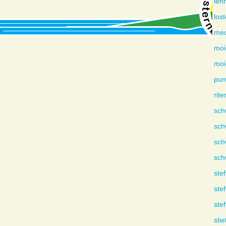
leh
los
mec
moi
moi
pu
rite
sch
sch
sch
sch
stef
stef
stef
stie