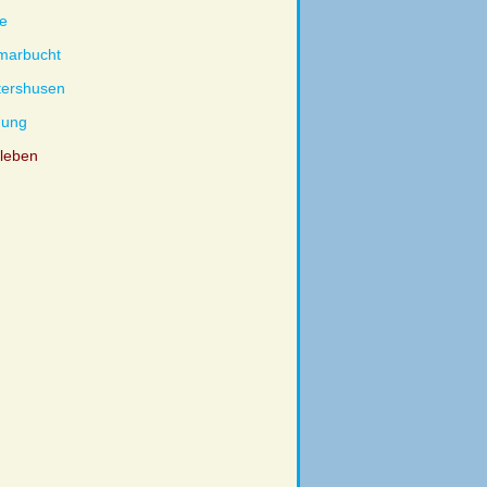
e
marbucht
tershusen
nung
dleben