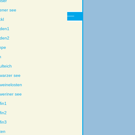
nser
tener see
kl
den1
den2
mpe
n
ulteich
warzer see
weinelosten
weriner see
fin1
fin2
fin3
ten