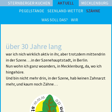
STERNBERGER KUCHEN
AKTUELL
MECKLENBURG
PEGELSTÄNDE
SEENLAND-WETTER
SZÄHNE
WAS SOLL DAS?
WIR
über 30 Jahre lang
war ich nich wirklich aktiv in ihr, aber trotzdem mittendrin
in der Szene….in der Szenehauptstadt, in Berlin.
Nun wohn ich ganz woanders, in Mecklenburg, da, wo ich
hingehöre.
Und bin nicht mehr drin, in der Szene, hab keinen Zahnarzt
mehr, und kaum noch Zähne…