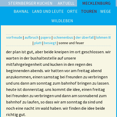
STERNBERGER KUCHEN
AKTUELL
MECKLENBURG
BAHNAL
LAND UND LEUTE
ORTE
TOUREN
WEGE
WILDLEBEN
vorfreude
|
aufbruch
|
pajero
|
schienenbus
|
der überfall
|
lohmen III
|
platt
|
besiegt
| sonne und feuer
der plan ist gut, aber beide kneipen im ort geschlossen. wir
warten in der bushaltestelle auf unsere
mitfahrgelegenheit und kucken in den regen des
beginnenden abends. wir hatten vor am freitag abend
anzukommen, einen samstag bei freunden zu verbringen
und uns dann am sonntag zum bahnhof bringen zu lassen.
heute ist donnerstag. uns kommt die idee, einen freitag
bei freunden zu verbringen und dann am sonnabend zum
bahnhof zu laufen, so dass wir am sonntag da sind und
noch eine nacht im wald haben. wir finden die idee beide
richtig gut.