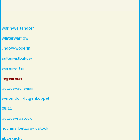
warin-weitendorf
winterwarnow
lindow-woserin
sülten-altbukow
waren-witzin
regenreise
bützow-schwaan
weitendorf-fulgenkoppel
08/11
bützow-rostock
nochmal bützow-rostock
abgekackt