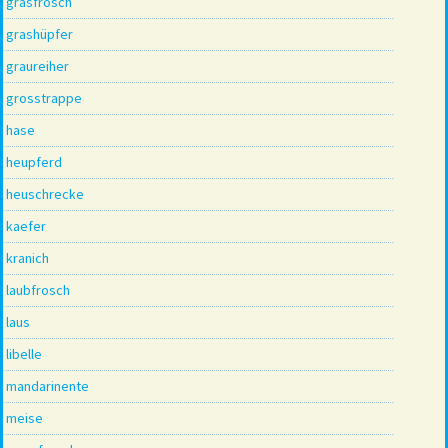
grasfrosch
grashüpfer
graureiher
grosstrappe
hase
heupferd
heuschrecke
kaefer
kranich
laubfrosch
laus
libelle
mandarinente
meise