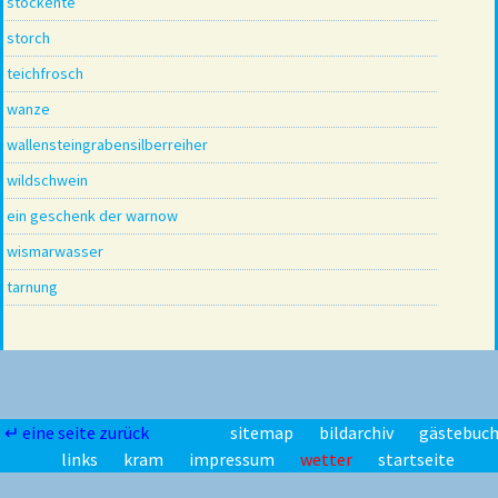
stockente
storch
teichfrosch
wanze
wallensteingrabensilberreiher
wildschwein
ein geschenk der warnow
wismarwasser
tarnung
↵ eine seite zurück
sitemap
bildarchiv
gästebuc
links
kram
impressum
wetter
startseite