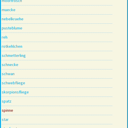
moorfrosch
muecke
nebelkraehe
pusteblume
reh
rotkehlchen
schmetterling
schnecke
schwan
schwebfliege
skorpionsfliege
spatz
spinne
star