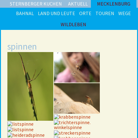
STERNBERGER KUCHEN
AKTUELL
MECKLENBURG
BAHNAL
LAND UND LEUTE
ORTE
TOUREN
WEGE
WILDLEBEN
spinnen