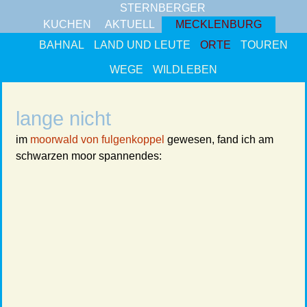
STERNBERGER
KUCHEN
AKTUELL
MECKLENBURG
BAHNAL
LAND UND LEUTE
ORTE
TOUREN
WEGE
WILDLEBEN
lange nicht
im
moorwald von fulgenkoppel
gewesen, fand ich am
schwarzen moor spannendes: