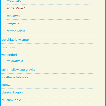
moorwald
angelstelle?
quellental
wegesrand
hütter wohld
psychiatrie wismar
büschow
weitendorf
im dunkeln
schirmpilzwiese gievitz
forsthaus lähnwitz
satow
blankenhagen
bruchmuehle