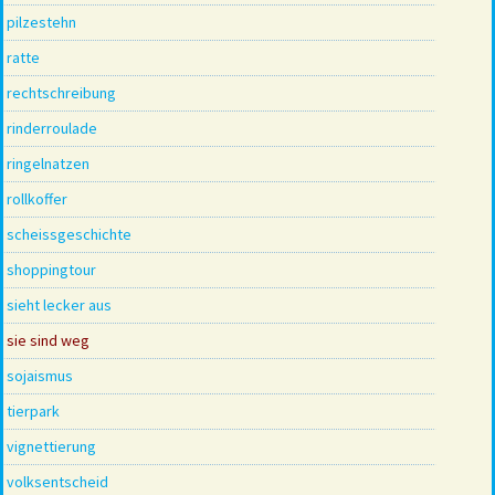
pilzestehn
ratte
rechtschreibung
rinderroulade
ringelnatzen
rollkoffer
scheissgeschichte
shoppingtour
sieht lecker aus
sie sind weg
sojaismus
tierpark
vignettierung
volksentscheid