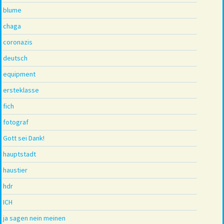
blume
chaga
coronazis
deutsch
equipment
ersteklasse
fich
fotograf
Gott sei Dank!
hauptstadt
haustier
hdr
ICH
ja sagen nein meinen