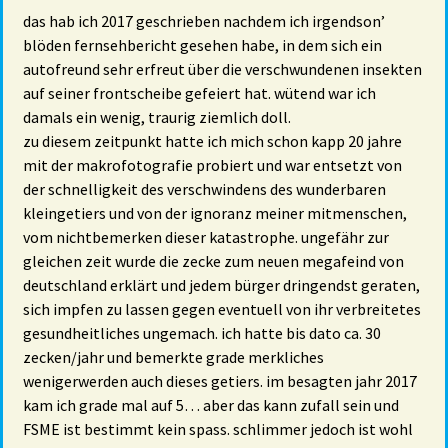
das hab ich 2017 geschrieben nachdem ich irgendson’
blöden fernsehbericht gesehen habe, in dem sich ein
autofreund sehr erfreut über die verschwundenen insekten
auf seiner frontscheibe gefeiert hat. wütend war ich
damals ein wenig, traurig ziemlich doll.
zu diesem zeitpunkt hatte ich mich schon kapp 20 jahre
mit der makrofotografie probiert und war entsetzt von
der schnelligkeit des verschwindens des wunderbaren
kleingetiers und von der ignoranz meiner mitmenschen,
vom nichtbemerken dieser katastrophe. ungefähr zur
gleichen zeit wurde die zecke zum neuen megafeind von
deutschland erklärt und jedem bürger dringendst geraten,
sich impfen zu lassen gegen eventuell von ihr verbreitetes
gesundheitliches ungemach. ich hatte bis dato ca. 30
zecken/jahr und bemerkte grade merkliches
wenigerwerden auch dieses getiers. im besagten jahr 2017
kam ich grade mal auf 5… aber das kann zufall sein und
FSME ist bestimmt kein spass. schlimmer jedoch ist wohl