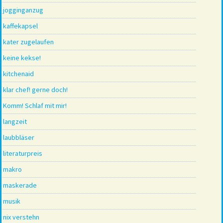
jogginganzug
kaffekapsel
kater zugelaufen
keine kekse!
kitchenaid
klar chef! gerne doch!
Komm! Schlaf mit mir!
langzeit
laubbläser
literaturpreis
makro
maskerade
musik
nix verstehn