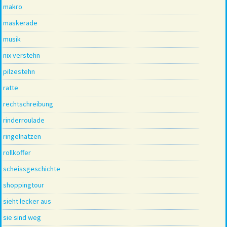
makro
maskerade
musik
nix verstehn
pilzestehn
ratte
rechtschreibung
rinderroulade
ringelnatzen
rollkoffer
scheissgeschichte
shoppingtour
sieht lecker aus
sie sind weg