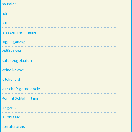
haustier
hdr
ICH
ja sagen nein meinen
jogginganzug
kaffekapsel
kater zugelaufen
keine kekse!
kitchenaid
klar chef! gerne doch!
Komm! Schlaf mit mir!
langzeit
laubbläser
literaturpreis