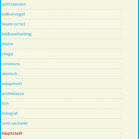
acht minuten
balkonvögel
beate ist tot
bildbearbeitung
blume
chaga
coronazis
deutsch
equipment
ersteklasse
fich
fotograf
Gott sei Dank!
hauptstadt