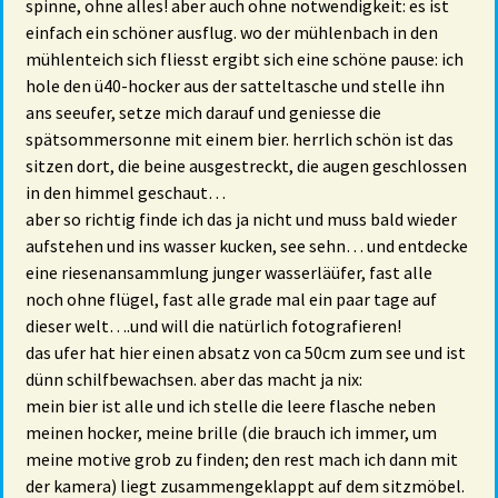
spinne, ohne alles! aber auch ohne notwendigkeit: es ist
einfach ein schöner ausflug. wo der mühlenbach in den
mühlenteich sich fliesst ergibt sich eine schöne pause: ich
hole den ü40-hocker aus der satteltasche und stelle ihn
ans seeufer, setze mich darauf und geniesse die
spätsommersonne mit einem bier. herrlich schön ist das
sitzen dort, die beine ausgestreckt, die augen geschlossen
in den himmel geschaut…
aber so richtig finde ich das ja nicht und muss bald wieder
aufstehen und ins wasser kucken, see sehn… und entdecke
eine riesenansammlung junger wasserläüfer, fast alle
noch ohne flügel, fast alle grade mal ein paar tage auf
dieser welt….und will die natürlich fotografieren!
das ufer hat hier einen absatz von ca 50cm zum see und ist
dünn schilfbewachsen. aber das macht ja nix:
mein bier ist alle und ich stelle die leere flasche neben
meinen hocker, meine brille (die brauch ich immer, um
meine motive grob zu finden; den rest mach ich dann mit
der kamera) liegt zusammengeklappt auf dem sitzmöbel.