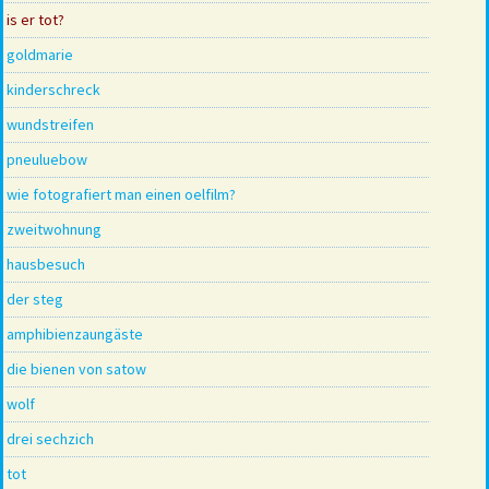
is er tot?
goldmarie
kinderschreck
wundstreifen
pneuluebow
wie fotografiert man einen oelfilm?
zweitwohnung
hausbesuch
der steg
amphibienzaungäste
die bienen von satow
wolf
drei sechzich
tot