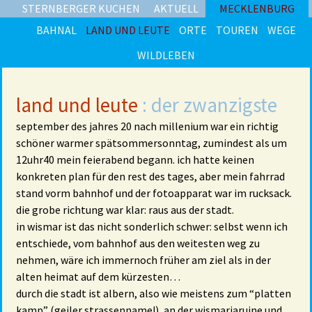
STERNBERGER KUCHEN
AKTUELL
MECKLENBURG
BAHNAL
LAND UND LEUTE
ORTE
TOUREN
WEGE
WILDLEBEN
land und leute
: der zwanzigste
september des jahres 20 nach millenium war ein richtig
schöner warmer spätsommersonntag, zumindest als um
12uhr40 mein feierabend begann. ich hatte keinen
konkreten plan für den rest des tages, aber mein fahrrad
stand vorm bahnhof und der fotoapparat war im rucksack.
die grobe richtung war klar: raus aus der stadt.
in wismar ist das nicht sonderlich schwer: selbst wenn ich
entschiede, vom bahnhof aus den weitesten weg zu
nehmen, wäre ich immernoch früher am ziel als in der
alten heimat auf dem kürzesten…
durch die stadt ist albern, also wie meistens zum “platten
kamp” (geiler strassenname!), an der wismariaruine und