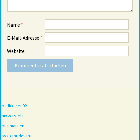
Name
*
E-Mail-Adresse
*
Website
badkleinen02
nix verstehn
blaumannen
systemrelevant