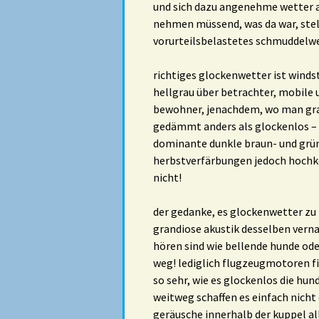
und sich dazu angenehme wetter a
nehmen müssend, was da war, stell
vorurteilsbelastetes schmuddelwet
richtiges glockenwetter ist winds
hellgrau über betrachter, mobile
bewohner, jenachdem, wo man grad 
gedämmt anders als glockenlos – ic
dominante dunkle braun- und grü
herbstverfärbungen jedoch hochkon
nicht!
der gedanke, es glockenwetter zu
grandiose akustik desselben verna
hören sind wie bellende hunde ode
weg! lediglich flugzeugmotoren fi
so sehr, wie es glockenlos die hun
weitweg schaffen es einfach nicht 
geräusche innerhalb der kuppel all