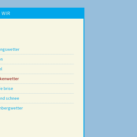
WIR
lingswetter
en
el
ckenwetter
fe brise
und schnee
rnbergwetter