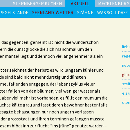
STERNBERGER KUCHEN
AKTUELL
MECKLENBURG
PEGELSTÄNDE
SEENLAND-WETTER
SZÄHNE
WAS SOLL DAS?
u das gegenteil: gemeint ist nicht die wunderschön
lieb
dern die dunstglocke die sich manchmal um den
er mantel legt und dennoch viel angenehmer als ein
reg
neb
tter zeichnet der herbst: es wird langsam kühler und
glo
de sind bald nicht mehr durstig und dünsten
l fallenden entgegen. der lebenszyklus vieler
stei
tter fallen von den bäumen; viel weniger wasser als
eis 
. aber viel mehr ist vorhanden. es füllt den raum um die
ste
chte kälte grau und lässt deren bewohner bestenfalls
esagte behausungen nur noch ungern verlassen.
 der grossstadt und ihren terminen gefangen musste
diesem blödsinn zur flucht “ins jrüne” genutzt werden –