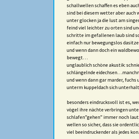
schallwellen schaffen es eben auc
sind bei diesem wetter aber auch 
unter glocken ja die lust am singe
feind viel leichter zu orten sind
schritte im gefallenen laub sind 
einfach nur bewegungslos dasitze 
und wenn dann doch ein waldbewoh
bewegt…
unglaublich schöne akustik: schn
schlängelnde eidechsen…manchmal
und wenn dann gar marder, fuchs u
unterm kuppeldach sich unterha
besonders eindrucksvoll ist es, w
vögel ihre nächte verbringen unter
schlafen”gehen” immer noch lauts
wellen so sicher, dass sie ordentl
viel beeindruckender als jedes konz