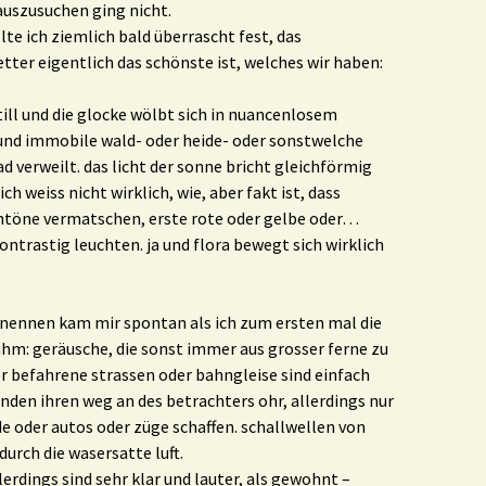
uszusuchen ging nicht.
te ich ziemlich bald überrascht fest, das
ter eigentlich das schönste ist, welches wir haben:
till und die glocke wölbt sich in nuancenlosem
 und immobile wald- oder heide- oder sonstwelche
verweilt. das licht der sonne bricht gleichförmig
h weiss nicht wirklich, wie, aber fakt ist, dass
ntöne vermatschen, erste rote oder gelbe oder…
trastig leuchten. ja und flora bewegt sich wirklich
 nennen kam mir spontan als ich zum ersten mal die
hm: geräusche, die sonst immer aus grosser ferne zu
r befahrene strassen oder bahngleise sind einfach
nden ihren weg an des betrachters ohr, allerdings nur
de oder autos oder züge schaffen. schallwellen von
durch die wasersatte luft.
erdings sind sehr klar und lauter, als gewohnt –