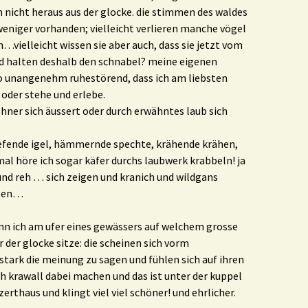
h nicht heraus aus der glocke. die stimmen des waldes
weniger vorhanden; vielleicht verlieren manche vögel
n…vielleicht wissen sie aber auch, dass sie jetzt vom
 und halten deshalb den schnabel? meine eigenen
so unangenehm ruhestörend, dass ich am liebsten
oder stehe und erlebe.
ner sich äussert oder durch erwähntes laub sich
iefende igel, hämmernde spechte, krähende krähen,
 höre ich sogar käfer durchs laubwerk krabbeln! ja
nd reh … sich zeigen und kranich und wildgans
lten…
enn ich am ufer eines gewässers auf welchem grosse
 der glocke sitze: die scheinen sich vorm
tark die meinung zu sagen und fühlen sich auf ihren
ich krawall dabei machen und das ist unter der kuppel
erthaus und klingt viel viel schöner! und ehrlicher.