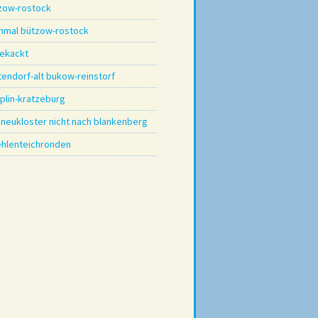
zow-rostock
hmal bützow-rostock
ekackt
tendorf-alt bukow-reinstorf
plin-kratzeburg
 neukloster nicht nach blankenberg
hlenteichronden