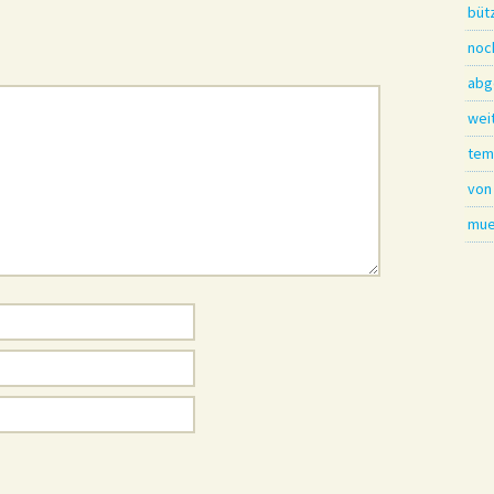
büt
noc
abg
wei
tem
von
mue