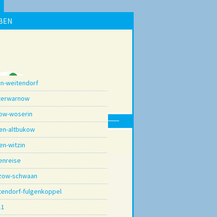
BEN
in-weitendorf
terwarnow
dow-woserin
ten-altbukow
en-witzin
enreise
zow-schwaan
tendorf-fulgenkoppel
11