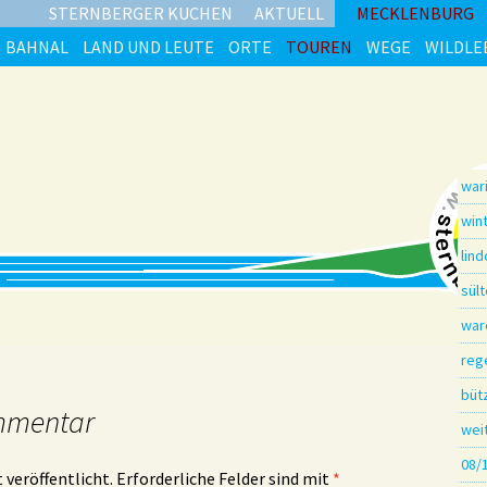
STERNBERGER KUCHEN
AKTUELL
MECKLENBURG
BAHNAL
LAND UND LEUTE
ORTE
TOUREN
WEGE
WILDLE
war
win
lin
sül
war
reg
büt
mmentar
wei
08/
 veröffentlicht.
Erforderliche Felder sind mit
*