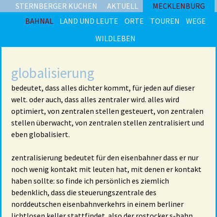
STERNBERGER KUCHEN
AKTUELL
MECKLENBURG
BAHNAL
LAND UND LEUTE
ORTE
TOUREN
WEGE
WILDLEBEN
globalisierung
bedeutet, dass alles dichter kommt, für jeden auf dieser
welt. oder auch, dass alles zentraler wird. alles wird
optimiert, von zentralen stellen gesteuert, von zentralen
stellen überwacht, von zentralen stellen zentralisiert und
eben globalisiert.
zentralisierung bedeutet für den eisenbahner dass er nur
noch wenig kontakt mit leuten hat, mit denen er kontakt
haben sollte: so finde ich persönlich es ziemlich
bedenklich, dass die steuerungszentrale des
norddeutschen eisenbahnverkehrs in einem berliner
lichtlosen keller stattfindet. also der rostocker s-bahn