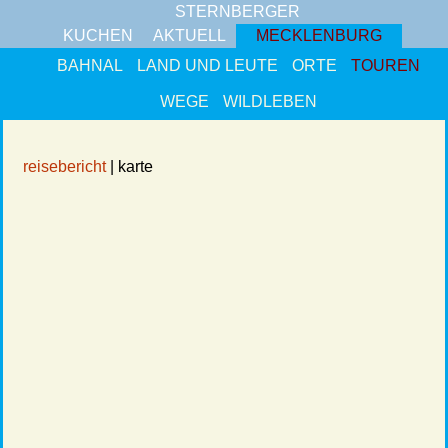
STERNBERGER
KUCHEN
AKTUELL
MECKLENBURG
BAHNAL
LAND UND LEUTE
ORTE
TOUREN
WEGE
WILDLEBEN
reisebericht
| karte