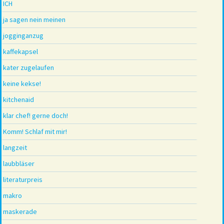
ICH
ja sagen nein meinen
jogginganzug
kaffekapsel
kater zugelaufen
keine kekse!
kitchenaid
klar chef! gerne doch!
Komm! Schlaf mit mir!
langzeit
laubbläser
literaturpreis
makro
maskerade