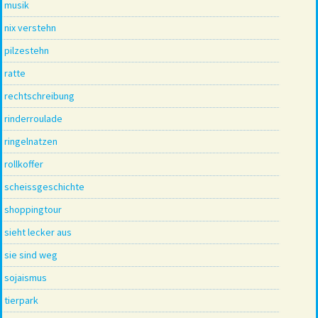
musik
nix verstehn
pilzestehn
ratte
rechtschreibung
rinderroulade
ringelnatzen
rollkoffer
scheissgeschichte
shoppingtour
sieht lecker aus
sie sind weg
sojaismus
tierpark