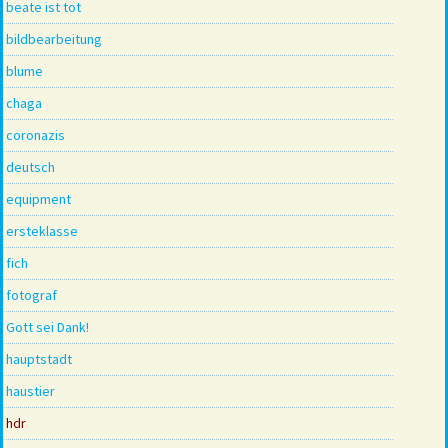
beate ist tot
bildbearbeitung
blume
chaga
coronazis
deutsch
equipment
ersteklasse
fich
fotograf
Gott sei Dank!
hauptstadt
haustier
hdr