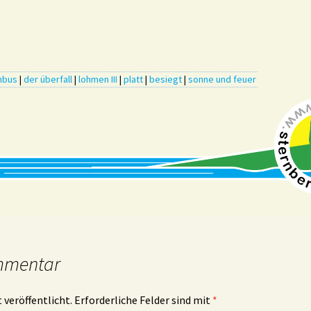
nbus
|
der überfall
|
lohmen III
|
platt
|
besiegt
|
sonne und feuer
mmentar
 veröffentlicht.
Erforderliche Felder sind mit
*