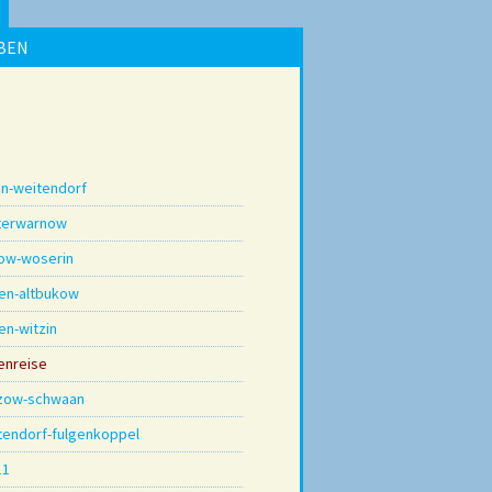
BEN
in-weitendorf
terwarnow
dow-woserin
ten-altbukow
en-witzin
enreise
zow-schwaan
tendorf-fulgenkoppel
11