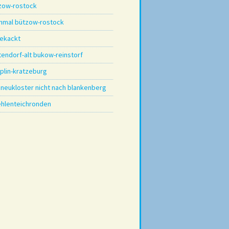
zow-rostock
hmal bützow-rostock
ekackt
tendorf-alt bukow-reinstorf
plin-kratzeburg
 neukloster nicht nach blankenberg
hlenteichronden