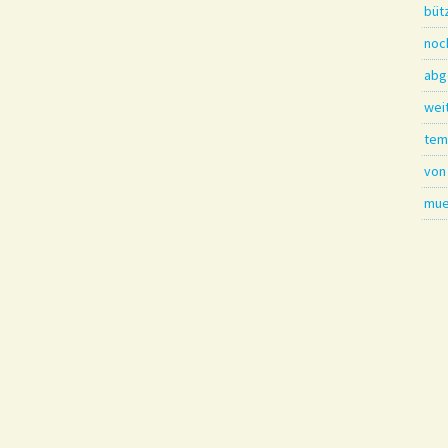
büt
noc
abg
wei
tem
von
mue