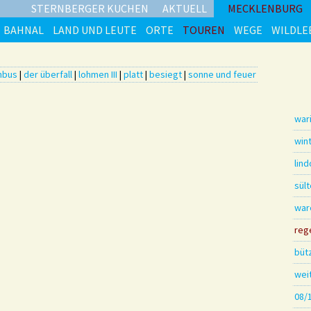
STERNBERGER KUCHEN
AKTUELL
MECKLENBURG
BAHNAL
LAND UND LEUTE
ORTE
TOUREN
WEGE
WILDLE
nbus
|
der überfall
|
lohmen III
|
platt
|
besiegt
|
sonne und feuer
war
win
lin
sül
war
reg
büt
wei
08/