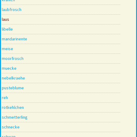
laubfrosch
laus
libelle
mandarinente
meise
moorfrosch
muecke
nebelkraehe
pusteblume
reh
rotkehlchen
schmetterling
schnecke
schwan