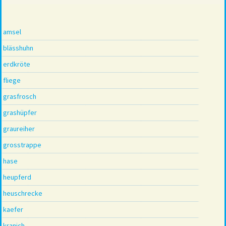
amsel
blässhuhn
erdkröte
fliege
grasfrosch
grashüpfer
graureiher
grosstrappe
hase
heupferd
heuschrecke
kaefer
kranich