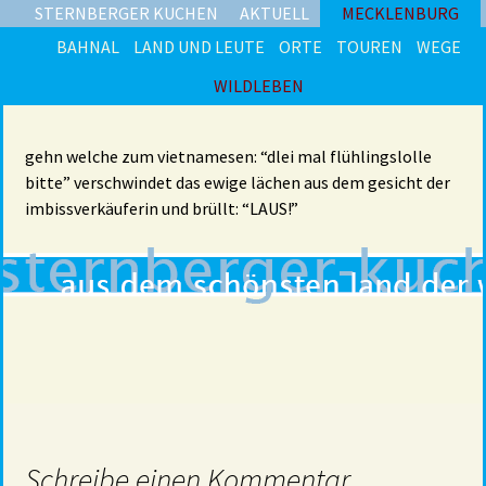
STERNBERGER KUCHEN
AKTUELL
MECKLENBURG
BAHNAL
LAND UND LEUTE
ORTE
TOUREN
WEGE
WILDLEBEN
gehn welche zum vietnamesen: “dlei mal flühlingslolle
bitte” verschwindet das ewige lächen aus dem gesicht der
imbissverkäuferin und brüllt: “LAUS!”
Schreibe einen Kommentar