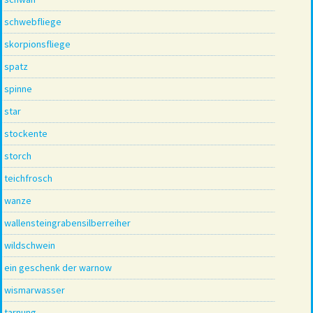
schwebfliege
skorpionsfliege
spatz
spinne
star
stockente
storch
teichfrosch
wanze
wallensteingrabensilberreiher
wildschwein
ein geschenk der warnow
wismarwasser
tarnung