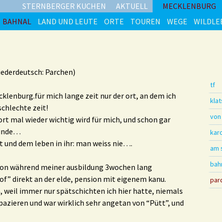
STERNBERGER KUCHEN
AKTUELL
MECKLENBURG
BAHNAL
LAND UND LEUTE
ORTE
TOUREN
WEGE
WILDLE
iederdeutsch: Parchen)
tf
klenburg.für mich lange zeit nur der ort, an dem ich
kla
schlechte zeit!
von
 ort mal wieder wichtig wird für mich, und schon gar
 finde…
kar
it und dem leben in ihr: man weiss nie….
am 
bah
schon während meiner ausbildung 3wochen lang
f” direkt an der elde, pension mit eigenem kanu.
par
, weil immer nur spätschichten ich hier hatte, niemals
 spazieren und war wirklich sehr angetan von “Pütt”, und