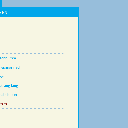
BEN
tschbumm
 wismar nach
ow
strang lang
nale bilder
chim