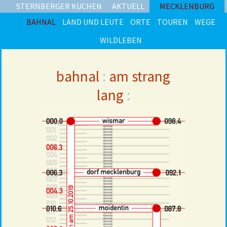
STERNBERGER KUCHEN
AKTUELL
MECKLENBURG
BAHNAL
LAND UND LEUTE
ORTE
TOUREN
WEGE
WILDLEBEN
bahnal
:
am strang
lang
: