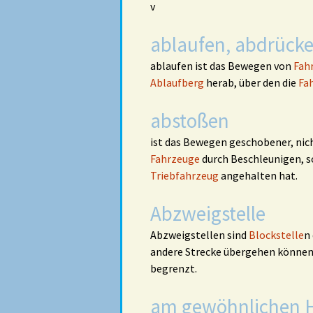
v
ablaufen, abdrück
ablaufen ist das Bewegen von
Fah
Ablaufberg
herab, über den die
Fa
abstoßen
ist das Bewegen geschobener, ni
Fahrzeuge
durch Beschleunigen, s
Triebfahrzeug
angehalten hat.
Abzweigstelle
Abzweigstellen sind
Blockstelle
n
andere Strecke übergehen können.
begrenzt.
am gewöhnlichen H