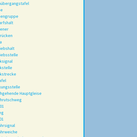
nübergangstafel
se
sengruppe
rfshalt
iener
drücken
a
iebshalt
iebsstelle
ksignal
kstelle
kstrecke
afel
ungsstelle
chgehende Hauptgleise
chrutschweg
01
eg
01
ahrsignal
ahrweiche