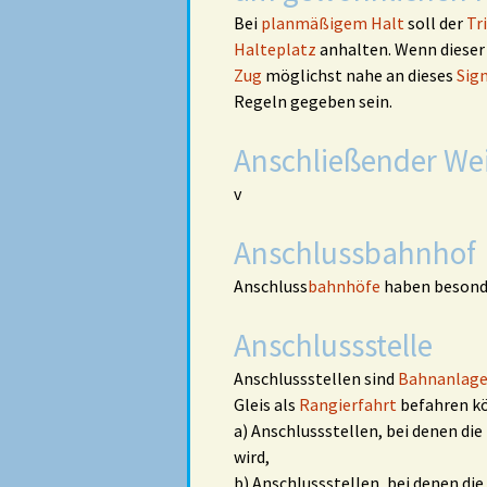
Bei
planmäßigem Halt
soll der
Tr
Halteplatz
anhalten. Wenn dieser
Zug
möglichst nahe an dieses
Sig
Regeln gegeben sein.
Anschließender We
v
Anschlussbahnhof
Anschluss
bahnhöfe
haben besonde
Anschlussstelle
Anschlussstellen sind
Bahnanlagen
Gleis als
Rangierfahrt
befahren kö
a) Anschlussstellen, bei denen die
wird,
b) Anschlussstellen, bei denen die