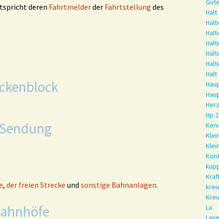
Güt
tspricht deren
Fahrtmelder
der
Fahrtstellung
des
Halt
Halt
Halt
Hal
Halt
Halt
Halt
eckenblock
Haup
Haup
Herz
Hp 2
 Sendung
Kenn
Kle
Klei
Kont
kup
Kraf
e
,
der freien Strecke
und
sonstige Bahnanlagen
.
kre
Kre
Bahnhöfe
La
Lang