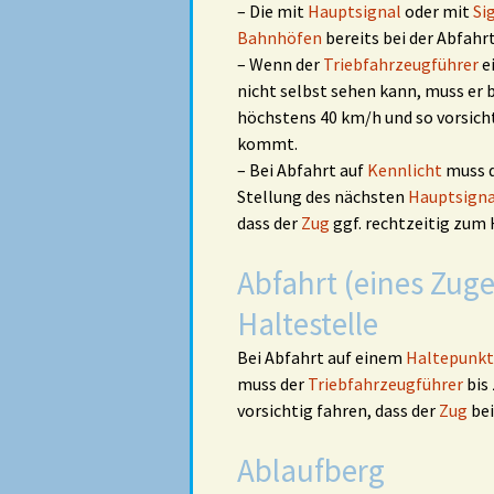
– Die mit
Hauptsignal
oder mit
Si
Bahnhöfen
bereits bei der Abfahr
– Wenn der
Triebfahrzeugführer
e
nicht selbst sehen kann, muss er 
höchstens 40 km/h und so vorsicht
kommt.
– Bei Abfahrt auf
Kennlicht
muss 
Stellung des nächsten
Hauptsigna
dass der
Zug
ggf. rechtzeitig zum
Abfahrt (eines Zug
Haltestelle
Bei Abfahrt auf einem
Haltepunkt
muss der
Triebfahrzeugführer
bis
vorsichtig fahren, dass der
Zug
bei
Ablaufberg