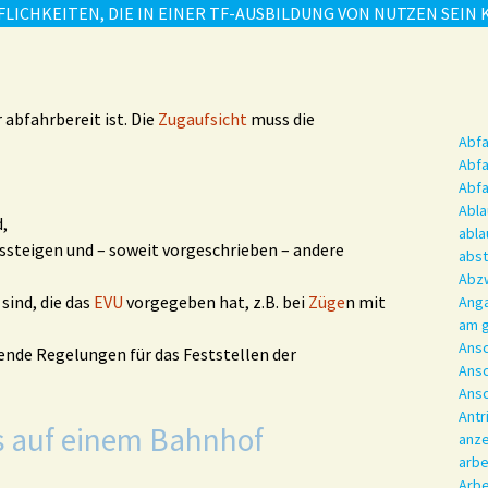
FLICHKEITEN, DIE IN EINER TF-AUSBILDUNG VON NUTZEN SEIN
 abfahrbereit ist. Die
Zugaufsicht
muss die
Abfa
Abfa
Abfa
Abla
d,
abla
ssteigen und – soweit vorgeschrieben – andere
abs
Abzw
sind, die das
EVU
vorgegeben hat, z.B. bei
Züge
n mit
Ang
am g
Ansc
nde Regelungen für das Feststellen der
Ans
Ansc
Antr
s auf einem Bahnhof
anze
arbe
Arbe