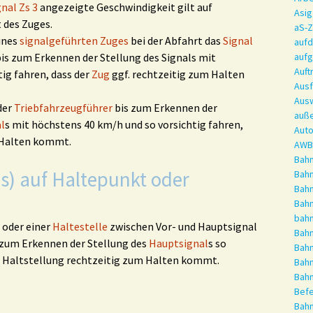
gnal Zs 3
angezeigte Geschwindigkeit gilt auf
Asig
t des Zuges.
aS-
ines
signalgeführten Zuges
bei der Abfahrt das
Signal
auf
bis zum Erkennen der Stellung des Signals mit
aufg
Auft
ig fahren, dass der
Zug
ggf. rechtzeitig zum Halten
Ausf
Ausw
der
Triebfahrzeugführer
bis zum Erkennen der
auß
l
s mit höchstens 40 km/h und so vorsichtig fahren,
Auto
 Halten kommt.
AWB
Bah
es) auf Haltepunkt oder
Bahn
Bahn
Bahn
bahn
oder einer
Haltestelle
zwischen Vor- und Hauptsignal
Bah
 zum Erkennen der Stellung des
Hauptsignal
s so
Bah
 Haltstellung rechtzeitig zum Halten kommt.
Bahn
Bahn
Befe
Bah