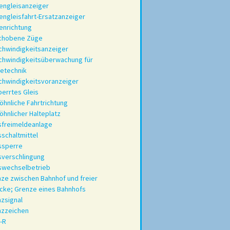
engleisanzeiger
ngleisfahrt-Ersatzanzeiger
enrichtung
chobene Züge
hwindigkeitsanzeiger
hwindigkeitsüberwachung für
etechnik
hwindigkeitsvoranzeiger
errtes Gleis
hnliche Fahrtrichtung
hnlicher Halteplatz
sfreimeldeanlage
sschaltmittel
ssperre
sverschlingung
swechselbetrieb
ze zwischen Bahnhof und freier
cke; Grenze eines Bahnhofs
zsignal
nzzeichen
-R