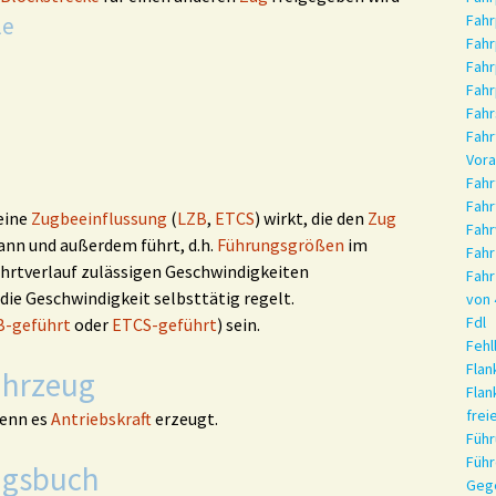
Fahr
le
Fahr
Fahr
Fahr
Fahr
Fahr
Vor
Fahr
Fahr
eine
Zugbeeinflussung
(
LZB
,
ETCS
) wirkt, die den
Zug
Fah
ann und außerdem führt, d.h.
Führungsgrößen
im
Fah
Fahrtverlauf zulässigen Geschwindigkeiten
Fahr
die Geschwindigkeit selbsttätig regelt.
von 
Fdl
B-geführt
oder
ETCS-geführt
) sein.
Fehl
Flan
ahrzeug
Fla
frei
wenn es
Antriebskraft
erzeugt.
Füh
Füh
ngsbuch
Geg