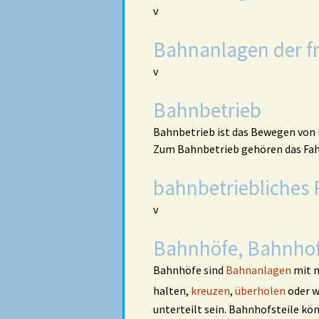
v
Bahnanlagen der fr
v
Bahnbetrieb
Bahnbetrieb ist das Bewegen von
Zum Bahnbetrieb gehören das Fa
bahnbetriebliches
v
Bahnhöfe, Bahnhof
Bahnhöfe sind
Bahnanlagen
mit m
halten,
kreuzen
,
überholen
oder w
unterteilt sein. Bahnhofsteile k