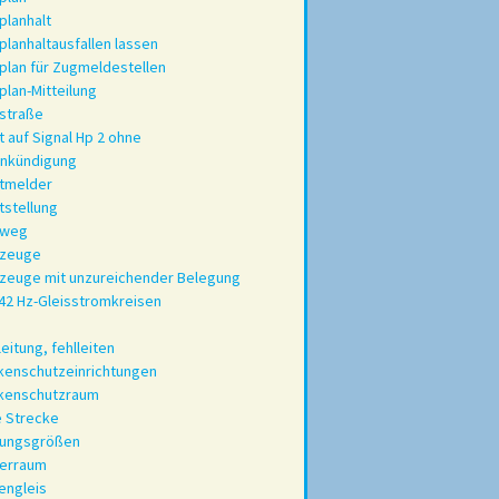
planhalt
planhaltausfallen lassen
plan für Zugmeldestellen
plan-Mitteilung
straße
t auf Signal Hp 2 ohne
ankündigung
tmelder
tstellung
rweg
rzeuge
zeuge mit unzureichender Belegung
42 Hz-Gleisstromkreisen
leitung, fehlleiten
kenschutzeinrichtungen
nkenschutzraum
e Strecke
rungsgrößen
rerraum
engleis