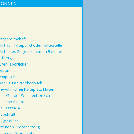
 KÖNNEN
hrbereitschaft
hrt auf Haltepunkt oder Haltestelle
hrt eines Zuges auf einem Bahnhof
ufberg
ufen, abdrücken
toßen
eigstelle
aben zum Streckenbuch
ewöhnlichen Halteplatz hlaten
hließender Weichenbereich
chlussbahnhof
hlussstelle
iebskraft
igegeführt
itendes Triebfahrzeug
its- und Störungsbuch