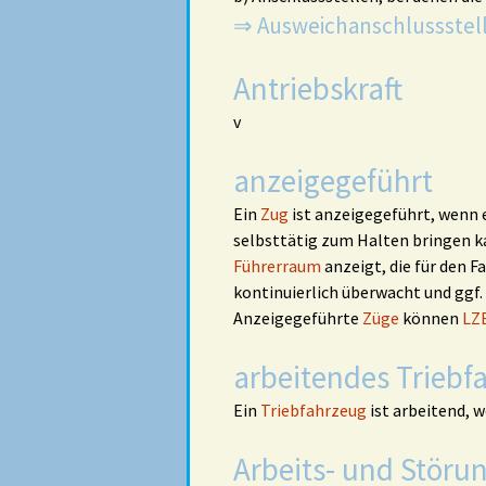
⇒ Ausweichanschlussstel
Antriebskraft
v
anzeigegeführt
Ein
Zug
ist anzeigegeführt, wenn 
selbsttätig zum Halten bringen k
Führerraum
anzeigt, die für den 
kontinuierlich überwacht und ggf. 
Anzeigegeführte
Züge
können
LZ
arbeitendes Triebf
Ein
Triebfahrzeug
ist arbeitend, 
Arbeits- und Störu