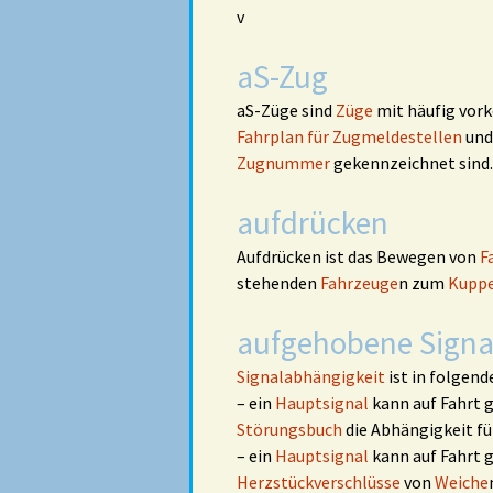
v
aS-Zug
aS-Züge sind
Züge
mit häufig vo
Fahrplan für Zugmeldestellen
un
Zugnummer
gekennzeichnet sind.
aufdrücken
Aufdrücken ist das Bewegen von
F
stehenden
Fahrzeuge
n zum
Kupp
aufgehobene Signa
Signalabhängigkeit
ist in folgend
– ein
Hauptsignal
kann auf Fahrt 
Störungsbuch
die Abhängigkeit fü
– ein
Hauptsignal
kann auf Fahrt g
Herzstückverschlüsse
von
Weiche