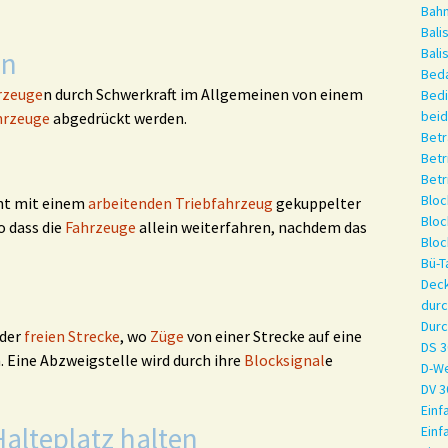
Bah
Bali
Bali
en
Beda
rzeuge
n durch Schwerkraft im Allgemeinen von einem
Bed
bei
hrzeuge
abgedrückt werden.
Betr
Betr
Betr
Bloc
cht mit einem
arbeitenden Triebfahrzeug
gekuppelter
Bloc
o dass die
Fahrzeuge
allein weiterfahren, nachdem das
Bloc
Bü-T
Deck
dur
Dur
 der
freien Strecke
, wo
Züge
von einer Strecke auf eine
DS 3
 Eine Abzweigstelle wird durch ihre
Blocksignal
e
D-W
DV 3
Einf
alteplatz halten
Einf