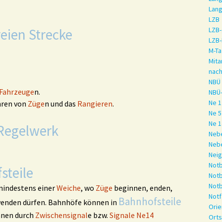
Lan
LZB
eien Strecke
LZB-
LZB-
M-Ta
Mita
nac
NBÜ
Fahrzeuge
n.
NBÜ
Ne 1
hren von
Züge
n und das
Rangieren
.
Ne 5
Ne 1
 Regelwerk
Neb
Neb
Neig
Not
steile
Not
Not
indestens einer
Weiche
, wo
Züge
beginnen, enden,
Notf
Bahnhofsteile
enden dürfen. Bahnhöfe können in
Orie
önnen durch
Zwischensignal
e bzw.
Signale
Ne14
Orts