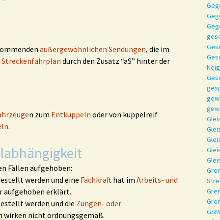
Geg
Gege
Geg
ges
Gesc
rkommenden
außergewöhnlichen Sendungen
, die im
Gesc
d
Streckenfahrplan
durch den Zusatz “aS” hinter der
Neig
Gesc
gesp
gewö
gewö
ahrzeuge
n zum
Entkuppeln
oder von kuppelreif
Glei
eln
.
Glei
Glei
labhängigkeit
Glei
Glei
en Fällen aufgehoben:
Gren
gestellt werden und eine
Fachkraft
hat im
Arbeits- und
Stre
r aufgehoben erklärt.
Gren
Gre
estellt werden und die
Zungen- oder
GSM
n wirken nicht ordnungsgemäß.