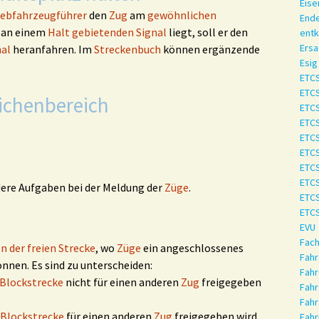
Eis
iebfahrzeugführer
den
Zug
am
gewöhnlichen
Ende
 an einem
Halt gebietenden Signal
liegt, soll er den
ent
Ersa
nal
heranfahren. Im
Streckenbuch
können ergänzende
Esig
ETC
ETCS
ichenbereich
ETCS
ETCS
ETCS
ETCS
ETCS
ETCS
re Aufgaben bei der Meldung der
Züge
.
ETCS
ETCS
EVU
Fach
 der freien Strecke
, wo
Züge
ein angeschlossenes
Fahr
nnen. Es sind zu unterscheiden:
Fahr
Blockstrecke
nicht für einen anderen
Zug
freigegeben
Fahr
Fahr
Blockstrecke
für einen anderen
Zug
freigegeben wird
Fahr