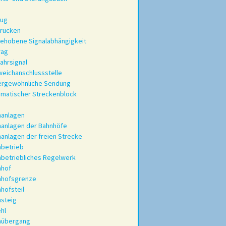
Zug
drücken
ehobene Signalabhängigkeit
rag
ahrsignal
eichanschlussstelle
ergewöhnliche Sendung
matischer Streckenblock
nanlagen
anlagen der Bahnhöfe
anlagen der freien Strecke
betrieb
betriebliches Regelwerk
nhof
nhofsgrenze
hofsteil
steig
hl
nübergang