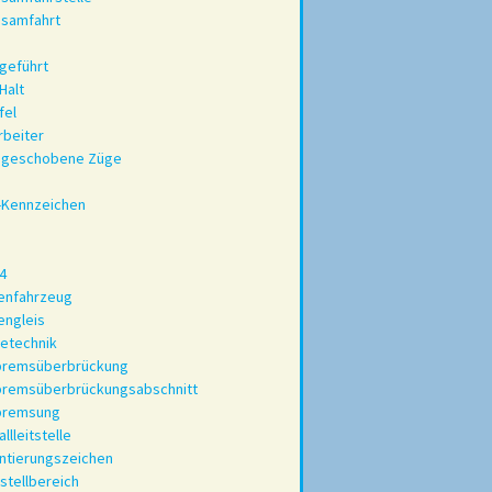
gsamfahrt
geführt
Halt
fel
rbeiter
hgeschobene Züge
-Kennzeichen
4
enfahrzeug
engleis
etechnik
bremsüberbrückung
bremsüberbrückungsabschnitt
bremsung
allleitstelle
ntierungszeichen
stellbereich