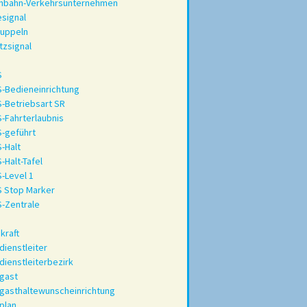
enbahn-Verkehrsunternehmen
signal
kuppeln
tzsignal
S
-Bedieneinrichtung
-Betriebsart SR
-Fahrterlaubnis
-geführt
-Halt
-Halt-Tafel
-Level 1
 Stop Marker
-Zentrale
kraft
dienstleiter
dienstleiterbezirk
gast
gasthaltewunscheinrichtung
plan