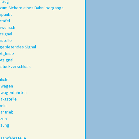
erzug
 zum Sichern eines Bahnübergangs
epunkt
etafel
tewunsch
esignal
estelle
 gebietendes Signal
tgleise
tsignal
stückverschluss
licht
inwagen
nwagenfahrten
aktstelle
peln
tantrieb
uzen
uzung
samfahrstelle