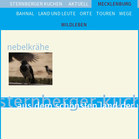
STERNBERGER KUCHEN
AKTUELL
MECKLENBURG
BAHNAL
LAND UND LEUTE
ORTE
TOUREN
WEGE
WILDLEBEN
nebelkrähe