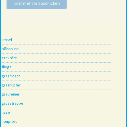
amsel
blässhuhn
erdkröte
fliege
grasfrosch
grashüpfer
graureiher
grosstrappe
hase
heupferd