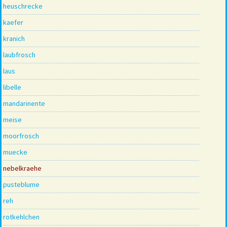
heuschrecke
kaefer
kranich
laubfrosch
laus
libelle
mandarinente
meise
moorfrosch
muecke
nebelkraehe
pusteblume
reh
rotkehlchen