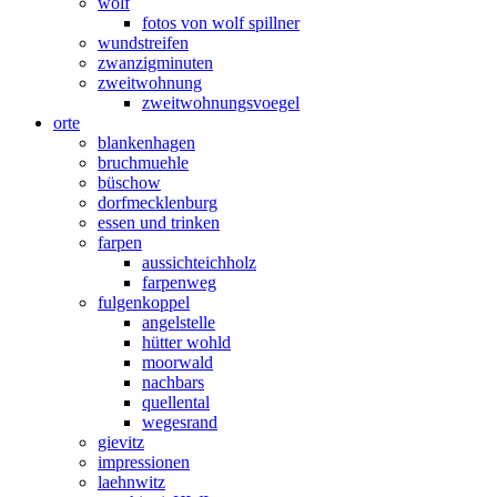
wolf
fotos von wolf spillner
wundstreifen
zwanzigminuten
zweitwohnung
zweitwohnungsvoegel
orte
blankenhagen
bruchmuehle
büschow
dorfmecklenburg
essen und trinken
farpen
aussichteichholz
farpenweg
fulgenkoppel
angelstelle
hütter wohld
moorwald
nachbars
quellental
wegesrand
gievitz
impressionen
laehnwitz