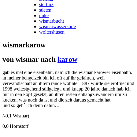
steffin3
stieten
unke
wismarbucht
wismarwasserkarte
woltershusen
wismarkarow
von wismar nach
karow
gab es mal eine eisenbahn, nämlich die wismar-karower-eisenbahn.
in meiner bengelzeit bin ich oft auf ihr gefahren, weil
verwandtschaft an ihrem rande wohnte. 1887 wurde sie eröffnet und
1998 weitestgehend stillgelegt. und knapp 20 jahre danach hab ich
mir in den kopf gesetzt, an ihren resten entlangzuwandern um zu
kucken, was noch da ist und die zeit daraus gemacht hat.
und so geh´ ich denn dahin…
(-0,1 Wismar)
0,0 Hornstorf