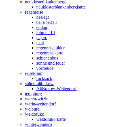
neuklosterblankenberg
neuklosterblankenbergkarte
regenreise
besiegt
der überfall
epilog
lohmen III
pajero
platt
regenreisebilder
regenreisekarte
schienenbus
sonne und feuer
vorfreude
reisekram
rucksack
sülten-altbukow
AltBukow-Weitendorf
tempburg
waren-witzin
warin-weitendorf
weiburei
weidofuko
weidofuko-karte
winterwandern