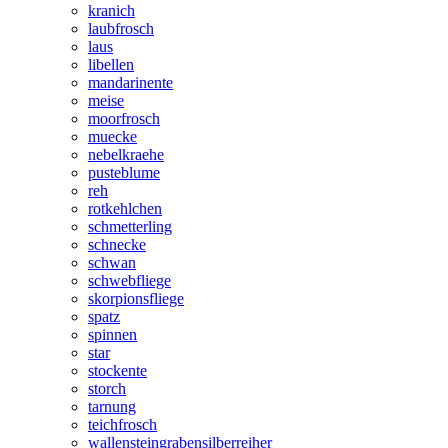
kranich
laubfrosch
laus
libellen
mandarinente
meise
moorfrosch
muecke
nebelkraehe
pusteblume
reh
rotkehlchen
schmetterling
schnecke
schwan
schwebfliege
skorpionsfliege
spatz
spinnen
star
stockente
storch
tarnung
teichfrosch
wallensteingrabensilberreiher