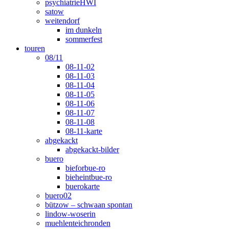
psychiatrieHWI
satow
weitendorf
im dunkeln
sommerfest
touren
08/11
08-11-02
08-11-03
08-11-04
08-11-05
08-11-06
08-11-07
08-11-08
08-11-karte
abgekackt
abgekackt-bilder
buero
bieforbue-ro
bieheintbue-ro
buerokarte
buero02
bützow – schwaan spontan
lindow-woserin
muehlenteichronden