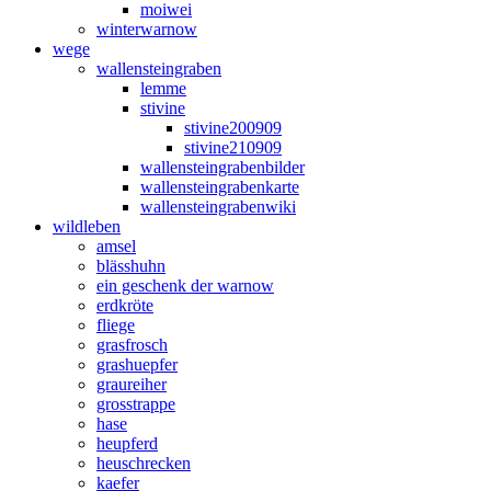
moiwei
winterwarnow
wege
wallensteingraben
lemme
stivine
stivine200909
stivine210909
wallensteingrabenbilder
wallensteingrabenkarte
wallensteingrabenwiki
wildleben
amsel
blässhuhn
ein geschenk der warnow
erdkröte
fliege
grasfrosch
grashuepfer
graureiher
grosstrappe
hase
heupferd
heuschrecken
kaefer