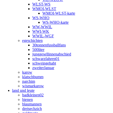
WLST-WS
WMOI-WLST
WMOI-WLST-karte
WS-WHO
WS-WHO-karte
WW-WWIL
WWI-WK
WWIL-WGF
egeschichten
30tonnenfussballfans
500liter
junggesellinnenabschied
schwarzfahren01
schweingehabt
zweiterJanuar
karow
klatschbumm
parchim
wismarkarow
land und leute
badkleinen02
bienen
blaumannen
dreisechzich