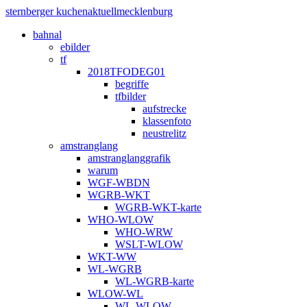
sternberger kuchen
aktuell
mecklenburg
bahnal
ebilder
tf
2018TFODEG01
begriffe
tfbilder
aufstrecke
klassenfoto
neustrelitz
amstranglang
amstranglanggrafik
warum
WGF-WBDN
WGRB-WKT
WGRB-WKT-karte
WHO-WLOW
WHO-WRW
WSLT-WLOW
WKT-WW
WL-WGRB
WL-WGRB-karte
WLOW-WL
WL-WLOW