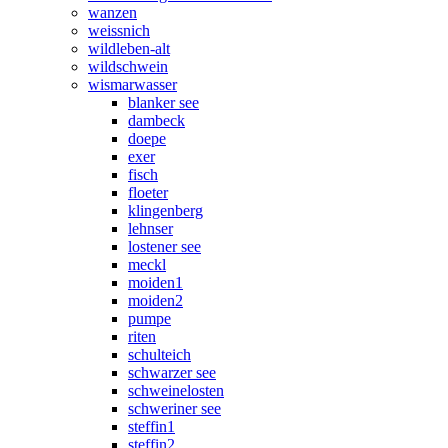
wanzen
weissnich
wildleben-alt
wildschwein
wismarwasser
blanker see
dambeck
doepe
exer
fisch
floeter
klingenberg
lehnser
lostener see
meckl
moiden1
moiden2
pumpe
riten
schulteich
schwarzer see
schweinelosten
schweriner see
steffin1
steffin2