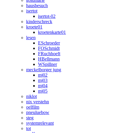
goldmarie
hausbesuch
isertot
isertot-02
kinderschreck
kroete01
kroetenkarte01
lesen
ESchroeder
FOSchmidt
FRuchhoeft
HBellmann
WSpillner
meckelborger jung
mj02
mj03
mj04
mj05
niklot
nix verstehn
oelfilm
pneuluebow
steg
systemrelevant
tot