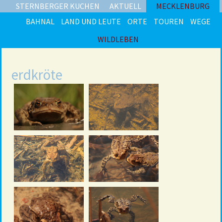
STERNBERGER KUCHEN
AKTUELL
MECKLENBURG
BAHNAL
LAND UND LEUTE
ORTE
TOUREN
WEGE
WILDLEBEN
erdkröte