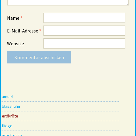
Name
*
E-Mail-Adresse
*
Website
amsel
blässhuhn
erdkröte
fliege
grasfrosch