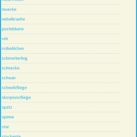
muecke
nebelkraehe
pusteblume
reh
rotkehlchen
schmetterling
schnecke
schwan
schwebfliege
skorpionsfliege
spatz
spinne
star
stockente