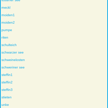
lostener see
meckl
moiden1
moiden2
pumpe
riten
schulteich
schwarzer see
schweinelosten
schweriner see
steffin1
steffin2
steffin3
stieten
unke