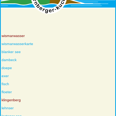
wismarwasser
wismarwasserkarte
blanker see
dambeck
doepe
exer
fisch
floeter
klingenberg
lehnser