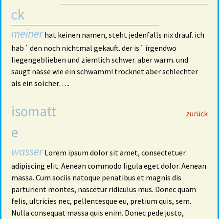
ck
meiner
hat keinen namen, steht jedenfalls nix drauf. ich
hab´ den noch nichtmal gekauft. der is´ irgendwo
liegengeblieben und ziemlich schwer. aber warm. und
saugt nässe wie ein schwamm! trocknet aber schlechter
als ein solcher…..
isomatt
29
zurück
e
wasser
Lorem ipsum dolor sit amet, consectetuer
adipiscing elit. Aenean commodo ligula eget dolor. Aenean
massa. Cum sociis natoque penatibus et magnis dis
parturient montes, nascetur ridiculus mus. Donec quam
felis, ultricies nec, pellentesque eu, pretium quis, sem.
Nulla consequat massa quis enim. Donec pede justo,