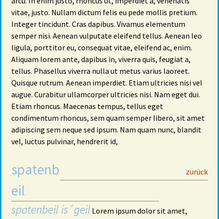
arcu. In enim justo, rhoncus ut, imperdiet a, venenatis
vitae, justo. Nullam dictum felis eu pede mollis pretium.
Integer tincidunt. Cras dapibus. Vivamus elementum
semper nisi. Aenean vulputate eleifend tellus. Aenean leo
ligula, porttitor eu, consequat vitae, eleifend ac, enim.
Aliquam lorem ante, dapibus in, viverra quis, feugiat a,
tellus. Phasellus viverra nulla ut metus varius laoreet.
Quisque rutrum. Aenean imperdiet. Etiam ultricies nisi vel
augue. Curabitur ullamcorper ultricies nisi. Nam eget dui.
Etiam rhoncus. Maecenas tempus, tellus eget
condimentum rhoncus, sem quam semper libero, sit amet
adipiscing sem neque sed ipsum. Nam quam nunc, blandit
vel, luctus pulvinar, hendrerit id,
spatenb
29
zurück
eil
spatenbeil is´geil
Lorem ipsum dolor sit amet,