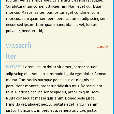
rutrum. Aenean imperdiet. Etiam ultricies nisi vel augue.
Curabitur ullamcorper ultricies nisi. Nam eget dui. Etiam
rhoncus. Maecenas tempus, tellus eget condimentum
rhoncus, sem quam semper libero, sit amet adipiscing sem
neque sed ipsum. Nam quam nunc, blandit vel, luctus
pulvinar, hendrerit id,
wasserfi
29
zurück
lter
wasser
Lorem ipsum dolor sit amet, consectetuer
adipiscing elit. Aenean commodo ligula eget dolor. Aenean
massa. Cum sociis natoque penatibus et magnis dis
parturient montes, nascetur ridiculus mus. Donec quam
felis, ultricies nec, pellentesque eu, pretium quis, sem.
Nulla consequat massa quis enim. Donec pede justo,
fringilla vel, aliquet nec, vulputate eget, arcu. In enim
justo, rhoncus ut, imperdiet a, venenatis vitae, justo.