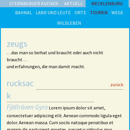
STERNBERGER KUCHEN
AKTUELL
MECKLENBURG
BAHNAL
LAND UND LEUTE
ORTE
TOUREN
WEGE
WILDLEBEN
zeugs
…das man so beihat und braucht oder auch nicht
braucht…
und erfahrungen, die man damit macht.
rucksac
29
zurück
k
Fjällräven Gyro
Lorem ipsum dolor sit amet,
consectetuer adipiscing elit. Aenean commodo ligula eget
dolor. Aenean massa. Cum sociis natoque penatibus et
magnis dis parturient montes, nascetur ridiculus mus.