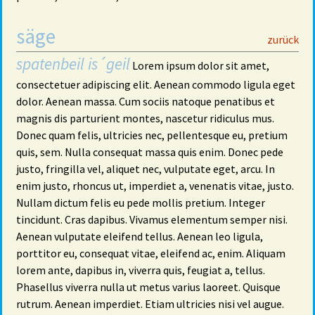
säge
29
zurück
spatenbeil is´geil
Lorem ipsum dolor sit amet,
consectetuer adipiscing elit. Aenean commodo ligula eget
dolor. Aenean massa. Cum sociis natoque penatibus et
magnis dis parturient montes, nascetur ridiculus mus.
Donec quam felis, ultricies nec, pellentesque eu, pretium
quis, sem. Nulla consequat massa quis enim. Donec pede
justo, fringilla vel, aliquet nec, vulputate eget, arcu. In
enim justo, rhoncus ut, imperdiet a, venenatis vitae, justo.
Nullam dictum felis eu pede mollis pretium. Integer
tincidunt. Cras dapibus. Vivamus elementum semper nisi.
Aenean vulputate eleifend tellus. Aenean leo ligula,
porttitor eu, consequat vitae, eleifend ac, enim. Aliquam
lorem ante, dapibus in, viverra quis, feugiat a, tellus.
Phasellus viverra nulla ut metus varius laoreet. Quisque
rutrum. Aenean imperdiet. Etiam ultricies nisi vel augue.