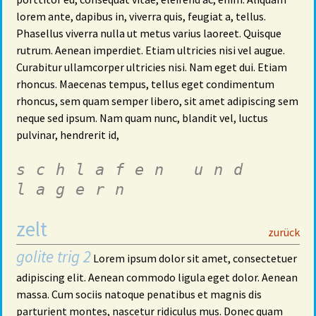
lorem ante, dapibus in, viverra quis, feugiat a, tellus.
Phasellus viverra nulla ut metus varius laoreet. Quisque
rutrum. Aenean imperdiet. Etiam ultricies nisi vel augue.
Curabitur ullamcorper ultricies nisi. Nam eget dui. Etiam
rhoncus. Maecenas tempus, tellus eget condimentum
rhoncus, sem quam semper libero, sit amet adipiscing sem
neque sed ipsum. Nam quam nunc, blandit vel, luctus
pulvinar, hendrerit id,
schlafen und
lagern
zelt
29
zurück
golite trig 2
Lorem ipsum dolor sit amet, consectetuer
adipiscing elit. Aenean commodo ligula eget dolor. Aenean
massa. Cum sociis natoque penatibus et magnis dis
parturient montes, nascetur ridiculus mus. Donec quam