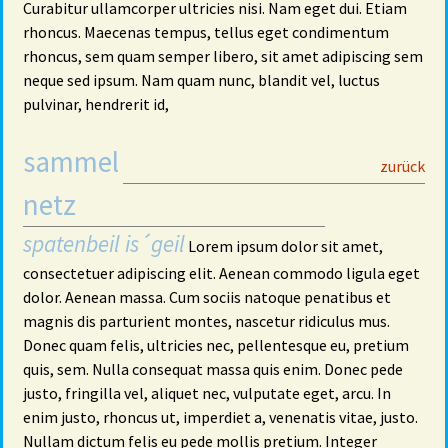
Curabitur ullamcorper ultricies nisi. Nam eget dui. Etiam
rhoncus. Maecenas tempus, tellus eget condimentum
rhoncus, sem quam semper libero, sit amet adipiscing sem
neque sed ipsum. Nam quam nunc, blandit vel, luctus
pulvinar, hendrerit id,
sammel
29
zurück
netz
spatenbeil is´geil
Lorem ipsum dolor sit amet,
consectetuer adipiscing elit. Aenean commodo ligula eget
dolor. Aenean massa. Cum sociis natoque penatibus et
magnis dis parturient montes, nascetur ridiculus mus.
Donec quam felis, ultricies nec, pellentesque eu, pretium
quis, sem. Nulla consequat massa quis enim. Donec pede
justo, fringilla vel, aliquet nec, vulputate eget, arcu. In
enim justo, rhoncus ut, imperdiet a, venenatis vitae, justo.
Nullam dictum felis eu pede mollis pretium. Integer