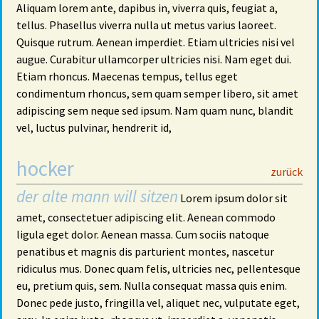
Aliquam lorem ante, dapibus in, viverra quis, feugiat a,
tellus. Phasellus viverra nulla ut metus varius laoreet.
Quisque rutrum. Aenean imperdiet. Etiam ultricies nisi vel
augue. Curabitur ullamcorper ultricies nisi. Nam eget dui.
Etiam rhoncus. Maecenas tempus, tellus eget
condimentum rhoncus, sem quam semper libero, sit amet
adipiscing sem neque sed ipsum. Nam quam nunc, blandit
vel, luctus pulvinar, hendrerit id,
hocker
29
zurück
der alte mann will sitzen
Lorem ipsum dolor sit
amet, consectetuer adipiscing elit. Aenean commodo
ligula eget dolor. Aenean massa. Cum sociis natoque
penatibus et magnis dis parturient montes, nascetur
ridiculus mus. Donec quam felis, ultricies nec, pellentesque
eu, pretium quis, sem. Nulla consequat massa quis enim.
Donec pede justo, fringilla vel, aliquet nec, vulputate eget,