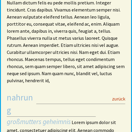
Nullam dictum felis eu pede mollis pretium. Integer
tincidunt. Cras dapibus. Vivamus elementum semper nisi.
Aenean vulputate eleifend tellus. Aenean leo ligula,
porttitor eu, consequat vitae, eleifend ac, enim. Aliquam
lorem ante, dapibus in, viverra quis, feugiat a, tellus.
Phasellus viverra nulla ut metus varius laoreet. Quisque
rutrum. Aenean imperdiet. Etiam ultricies nisi vel augue.
Curabitur ullamcorper ultricies nisi. Nam eget dui. Etiam
rhoncus. Maecenas tempus, tellus eget condimentum
rhoncus, sem quam semper libero, sit amet adipiscing sem
neque sed ipsum. Nam quam nunc, blandit vel, luctus
pulvinar, hendrerit id,
nahrun
29
zurück
g
großmutters geheimnis
Lorem ipsum dolor sit
amet, consectetuer adipiscing elit. Aenean commodo