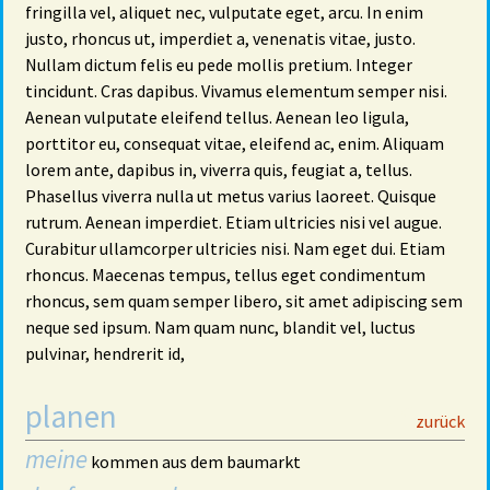
fringilla vel, aliquet nec, vulputate eget, arcu. In enim
justo, rhoncus ut, imperdiet a, venenatis vitae, justo.
Nullam dictum felis eu pede mollis pretium. Integer
tincidunt. Cras dapibus. Vivamus elementum semper nisi.
Aenean vulputate eleifend tellus. Aenean leo ligula,
porttitor eu, consequat vitae, eleifend ac, enim. Aliquam
lorem ante, dapibus in, viverra quis, feugiat a, tellus.
Phasellus viverra nulla ut metus varius laoreet. Quisque
rutrum. Aenean imperdiet. Etiam ultricies nisi vel augue.
Curabitur ullamcorper ultricies nisi. Nam eget dui. Etiam
rhoncus. Maecenas tempus, tellus eget condimentum
rhoncus, sem quam semper libero, sit amet adipiscing sem
neque sed ipsum. Nam quam nunc, blandit vel, luctus
pulvinar, hendrerit id,
planen
29
zurück
meine
kommen aus dem baumarkt