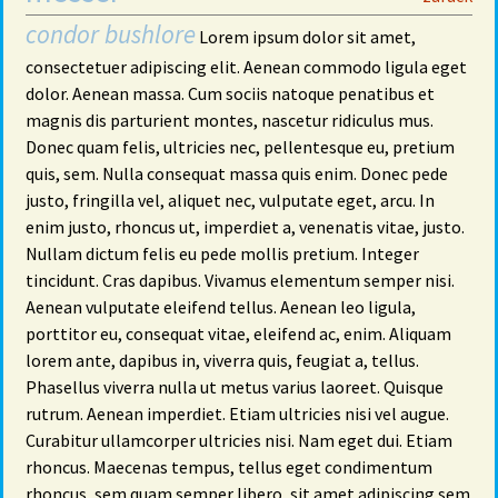
condor bushlore
Lorem ipsum dolor sit amet,
consectetuer adipiscing elit. Aenean commodo ligula eget
dolor. Aenean massa. Cum sociis natoque penatibus et
magnis dis parturient montes, nascetur ridiculus mus.
Donec quam felis, ultricies nec, pellentesque eu, pretium
quis, sem. Nulla consequat massa quis enim. Donec pede
justo, fringilla vel, aliquet nec, vulputate eget, arcu. In
enim justo, rhoncus ut, imperdiet a, venenatis vitae, justo.
Nullam dictum felis eu pede mollis pretium. Integer
tincidunt. Cras dapibus. Vivamus elementum semper nisi.
Aenean vulputate eleifend tellus. Aenean leo ligula,
porttitor eu, consequat vitae, eleifend ac, enim. Aliquam
lorem ante, dapibus in, viverra quis, feugiat a, tellus.
Phasellus viverra nulla ut metus varius laoreet. Quisque
rutrum. Aenean imperdiet. Etiam ultricies nisi vel augue.
Curabitur ullamcorper ultricies nisi. Nam eget dui. Etiam
rhoncus. Maecenas tempus, tellus eget condimentum
rhoncus, sem quam semper libero, sit amet adipiscing sem