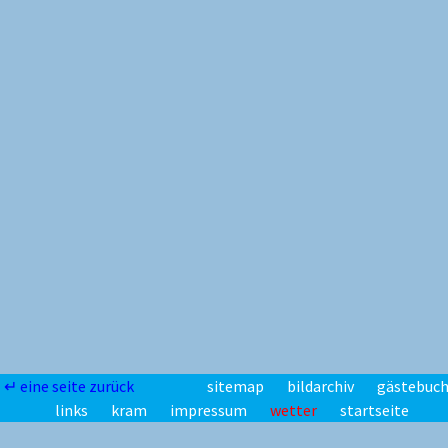
↵ eine seite zurück
sitemap
bildarchiv
gästebuc
links
kram
impressum
wetter
startseite