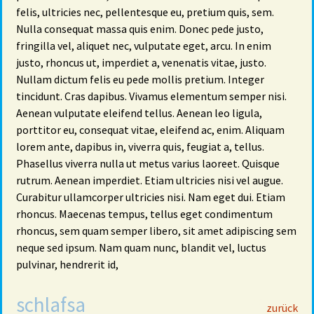
felis, ultricies nec, pellentesque eu, pretium quis, sem.
Nulla consequat massa quis enim. Donec pede justo,
fringilla vel, aliquet nec, vulputate eget, arcu. In enim
justo, rhoncus ut, imperdiet a, venenatis vitae, justo.
Nullam dictum felis eu pede mollis pretium. Integer
tincidunt. Cras dapibus. Vivamus elementum semper nisi.
Aenean vulputate eleifend tellus. Aenean leo ligula,
porttitor eu, consequat vitae, eleifend ac, enim. Aliquam
lorem ante, dapibus in, viverra quis, feugiat a, tellus.
Phasellus viverra nulla ut metus varius laoreet. Quisque
rutrum. Aenean imperdiet. Etiam ultricies nisi vel augue.
Curabitur ullamcorper ultricies nisi. Nam eget dui. Etiam
rhoncus. Maecenas tempus, tellus eget condimentum
rhoncus, sem quam semper libero, sit amet adipiscing sem
neque sed ipsum. Nam quam nunc, blandit vel, luctus
pulvinar, hendrerit id,
schlafsa
29
zurück