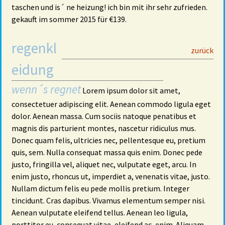
taschen und is´ ne heizung! ich bin mit ihr sehr zufrieden.
gekauft im sommer 2015 für €139.
regenkl
29
zurück
eidung
wenn´s regnet
Lorem ipsum dolor sit amet,
consectetuer adipiscing elit. Aenean commodo ligula eget
dolor. Aenean massa. Cum sociis natoque penatibus et
magnis dis parturient montes, nascetur ridiculus mus.
Donec quam felis, ultricies nec, pellentesque eu, pretium
quis, sem. Nulla consequat massa quis enim. Donec pede
justo, fringilla vel, aliquet nec, vulputate eget, arcu. In
enim justo, rhoncus ut, imperdiet a, venenatis vitae, justo.
Nullam dictum felis eu pede mollis pretium. Integer
tincidunt. Cras dapibus. Vivamus elementum semper nisi.
Aenean vulputate eleifend tellus. Aenean leo ligula,
porttitor eu, consequat vitae, eleifend ac, enim. Aliquam