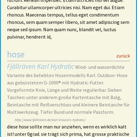
rutrum. Aenean imperdiet. Etiam ultricies nisi vel augue.
Curabitur ullamcorper ultricies nisi. Nam eget dui. Etiam
rhoncus. Maecenas tempus, tellus eget condimentum
rhoncus, sem quam semper libero, sit amet adipiscing sem
neque sed ipsum. Nam quam nunc, blandit vel, luctus
pulvinar, hendrerit id,
hose
29
zurück
Fjällräven Karl Hydratic
Wind- und wasserdichte
Variante des beliebten Hosenmodells Karl. Outdoor-Hose
aus gebürstetem G-1000® mit Hydratic-Futter.
Vorgeformte Knie, Länge und Weite regulierbar. Sieben
Taschen: unter anderem große Kartentasche mit Balg,
Beintasche mit Reißverschluss und kleinere Beintasche für
Multiwerkzeug. Tiefer Bund und normale Passform.
http://www.fjallraven.de/karl-trousers-hydratic/
diese hose sollte man nur anziehen, wenn es wirklich kalt
ist! unter 0grad. sie trägt sich prima, hat grosse praktische