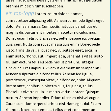
lassen ist sowieso besser, als einen mit spiritus gefüllten
brenner mit sich rumzuschleppen.
ein top-topp
Lorem ipsum dolor sit amet,
consectetuer adipiscing elit. Aenean commodo ligula eget
dolor. Aenean massa. Cum sociis natoque penatibus et
magnis dis parturient montes, nascetur ridiculus mus.
Donec quam felis, ultricies nec, pellentesque eu, pretium
quis, sem. Nulla consequat massa quis enim. Donec pede
justo, fringilla vel, aliquet nec, vulputate eget, arcu. In
enim justo, rhoncus ut, imperdiet a, venenatis vitae, justo.
Nullam dictum felis eu pede mollis pretium. Integer
tincidunt. Cras dapibus. Vivamus elementum semper nisi.
Aenean vulputate eleifend tellus. Aenean leo ligula,
porttitor eu, consequat vitae, eleifend ac, enim. Aliquam
lorem ante, dapibus in, viverra quis, feugiat a, tellus.
Phasellus viverra nulla ut metus varius laoreet. Quisque
rutrum. Aenean imperdiet. Etiam ultricies nisi vel augue.
Curabitur ullamcorper ultricies nisi. Nam eget dui. Etiam
rhoncus. Maecenas tempus, tellus eget condimentum