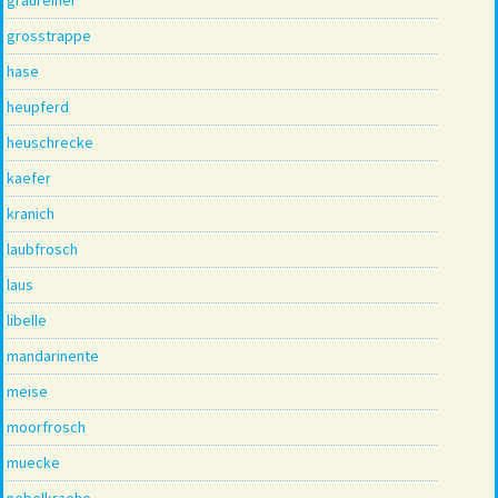
grosstrappe
hase
heupferd
heuschrecke
kaefer
kranich
laubfrosch
laus
libelle
mandarinente
meise
moorfrosch
muecke
nebelkraehe