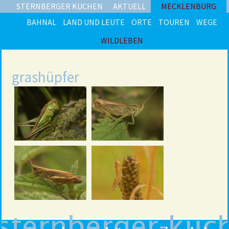
STERNBERGER KUCHEN
AKTUELL
MECKLENBURG
BAHNAL
LAND UND LEUTE
ORTE
TOUREN
WEGE
WILDLEBEN
grashüpfer