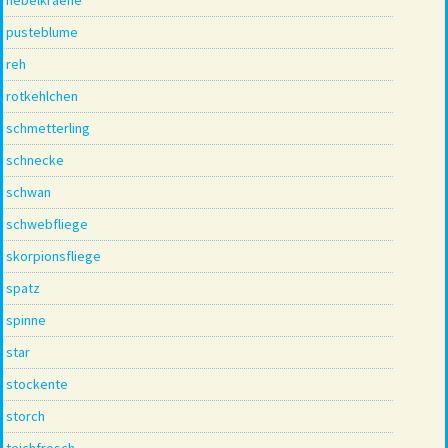
pusteblume
reh
rotkehlchen
schmetterling
schnecke
schwan
schwebfliege
skorpionsfliege
spatz
spinne
star
stockente
storch
teichfrosch