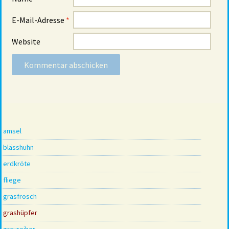
E-Mail-Adresse
*
Website
amsel
blässhuhn
erdkröte
fliege
grasfrosch
grashüpfer
graureiher