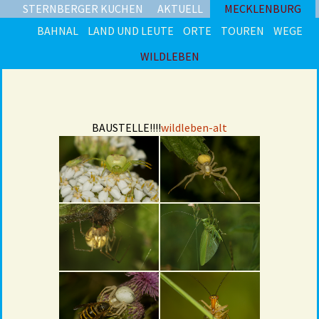
STERNBERGER KUCHEN
AKTUELL
MECKLENBURG
BAHNAL
LAND UND LEUTE
ORTE
TOUREN
WEGE
WILDLEBEN
BAUSTELLE!!!!
wildleben-alt