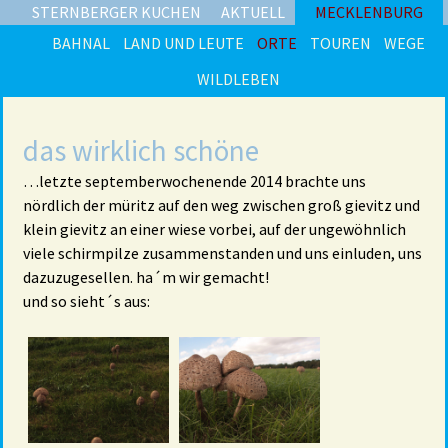
STERNBERGER KUCHEN
AKTUELL
MECKLENBURG
BAHNAL
LAND UND LEUTE
ORTE
TOUREN
WEGE
WILDLEBEN
das wirklich schöne
…letzte septemberwochenende 2014 brachte uns
nördlich der müritz auf den weg zwischen groß gievitz und
klein gievitz an einer wiese vorbei, auf der ungewöhnlich
viele schirmpilze zusammenstanden und uns einluden, uns
dazuzugesellen. ha´m wir gemacht!
und so sieht´s aus: