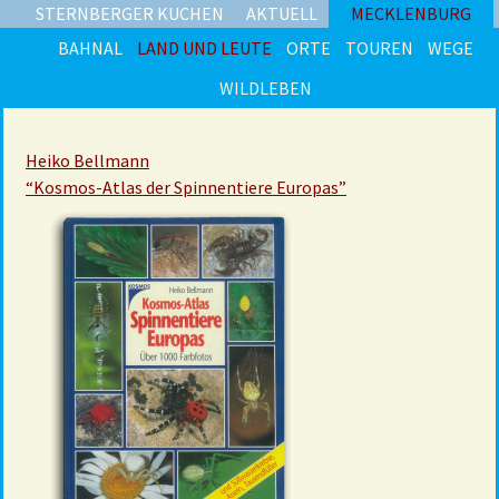
STERNBERGER KUCHEN
AKTUELL
MECKLENBURG
BAHNAL
LAND UND LEUTE
ORTE
TOUREN
WEGE
WILDLEBEN
Heiko Bellmann
“Kosmos-Atlas der Spinnentiere Europas”