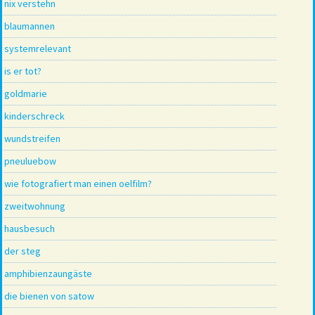
nix verstehn
blaumannen
systemrelevant
is er tot?
goldmarie
kinderschreck
wundstreifen
pneuluebow
wie fotografiert man einen oelfilm?
zweitwohnung
hausbesuch
der steg
amphibienzaungäste
die bienen von satow