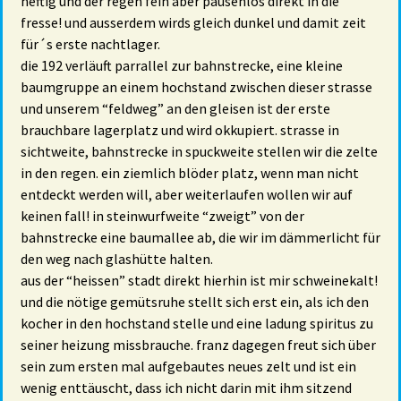
heftig und der regen fein aber pausenlos direkt in die
fresse! und ausserdem wirds gleich dunkel und damit zeit
für´s erste nachtlager.
die 192 verläuft parrallel zur bahnstrecke, eine kleine
baumgruppe an einem hochstand zwischen dieser strasse
und unserem “feldweg” an den gleisen ist der erste
brauchbare lagerplatz und wird okkupiert. strasse in
sichtweite, bahnstrecke in spuckweite stellen wir die zelte
in den regen. ein ziemlich blöder platz, wenn man nicht
entdeckt werden will, aber weiterlaufen wollen wir auf
keinen fall! in steinwurfweite “zweigt” von der
bahnstrecke eine baumallee ab, die wir im dämmerlicht für
den weg nach glashütte halten.
aus der “heissen” stadt direkt hierhin ist mir schweinekalt!
und die nötige gemütsruhe stellt sich erst ein, als ich den
kocher in den hochstand stelle und eine ladung spiritus zu
seiner heizung missbrauche. franz dagegen freut sich über
sein zum ersten mal aufgebautes neues zelt und ist ein
wenig enttäuscht, dass ich nicht darin mit ihm sitzend