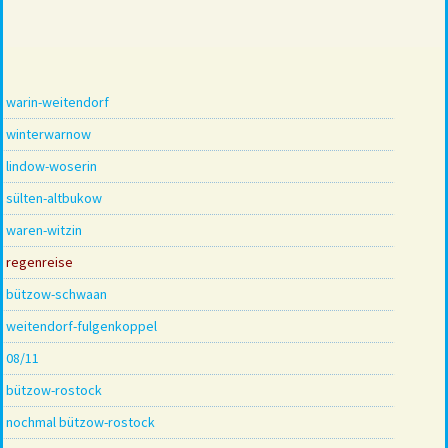
warin-weitendorf
winterwarnow
lindow-woserin
sülten-altbukow
waren-witzin
regenreise
bützow-schwaan
weitendorf-fulgenkoppel
08/11
bützow-rostock
nochmal bützow-rostock