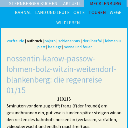
STERNBERGER KUCHEN
AKTUELL
MECKLENBURG
BAHNAL
LAND UND LEUTE
ORTE
TOUREN
WEGE
WILDLEBEN
vorfreude
|
aufbruch
|
pajero
|
schienenbus
|
der überfall
|
lohmen III
|
platt
|
besiegt
|
sonne und feuer
nossentin-karow-passow-
lohmen-bolz-witzin-weitendorf-
blankenberg: die regenreise
01/15
110115
5minuten vor dem zug trifft franz (f(der freund)) am
gesundbrunnen ein, gut zwei stunden später steigen wir an
den resten des bahnhofs nossentin (verlassen, verfallen,
videoüberwacht und endlich rauchfrei!) aus.