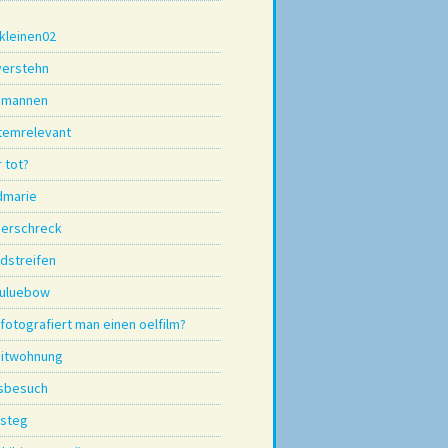
kleinen02
 verstehn
umannen
temrelevant
r tot?
dmarie
derschreck
dstreifen
uluebow
fotografiert man einen oelfilm?
itwohnung
sbesuch
 steg