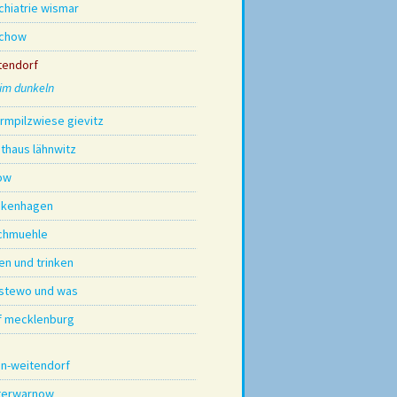
chiatrie wismar
chow
tendorf
im dunkeln
irmpilzwiese gievitz
sthaus lähnwitz
ow
nkenhagen
chmuehle
en und trinken
stewo und was
f mecklenburg
in-weitendorf
terwarnow