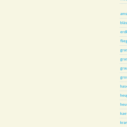
ams
blä
erd
flie
gra
gra
gra
gro
has
heu
heu
kae
kra