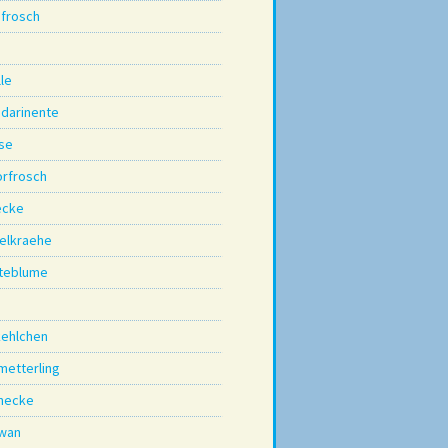
bfrosch
lle
darinente
se
rfrosch
cke
elkraehe
teblume
kehlchen
metterling
necke
wan