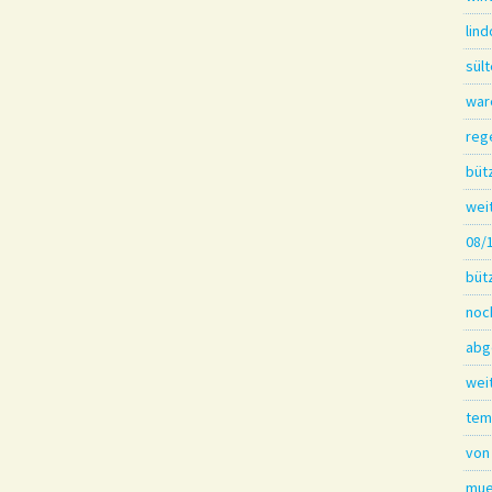
lin
sül
war
reg
büt
wei
08/
büt
noc
abg
wei
tem
von
mue