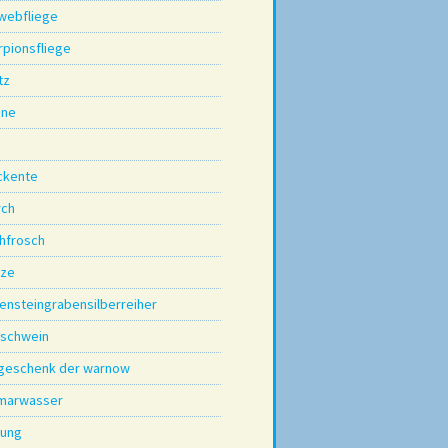
webfliege
rpionsfliege
tz
nne
ckente
rch
chfrosch
ze
lensteingrabensilberreiher
dschwein
 geschenk der warnow
marwasser
nung