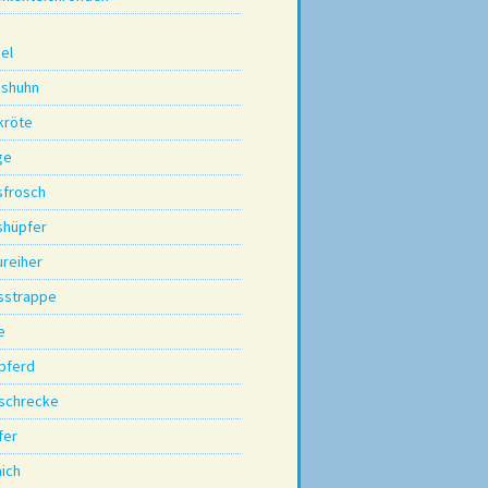
el
sshuhn
kröte
ge
sfrosch
shüpfer
ureiher
sstrappe
e
pferd
schrecke
fer
nich