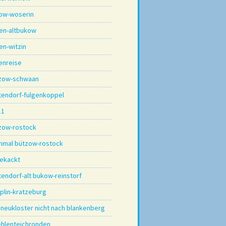
dow-woserin
ten-altbukow
en-witzin
enreise
zow-schwaan
tendorf-fulgenkoppel
11
zow-rostock
hmal bützow-rostock
ekackt
tendorf-alt bukow-reinstorf
plin-kratzeburg
 neukloster nicht nach blankenberg
hlenteichronden