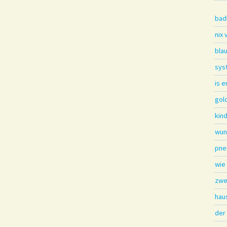
bad
nix
bla
sys
is e
gol
kin
wun
pne
wie 
zwe
hau
der