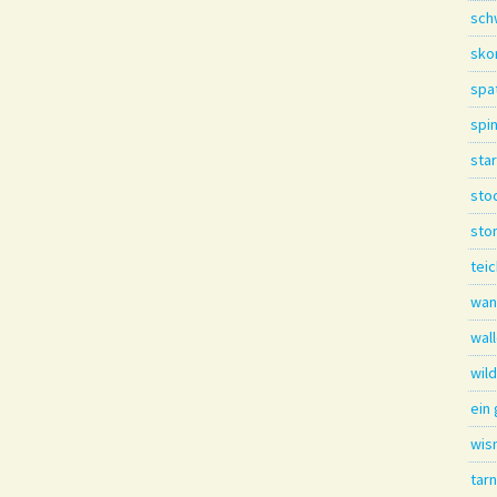
sch
sko
spa
spi
star
sto
sto
tei
wan
wal
wil
ein
wis
tar