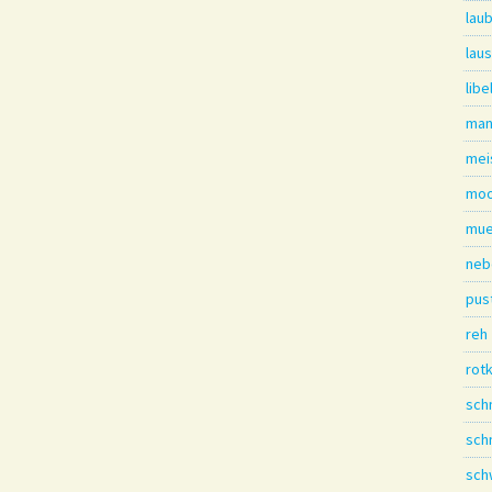
lau
laus
libe
man
mei
moo
mue
neb
pus
reh
rot
sch
sch
sch