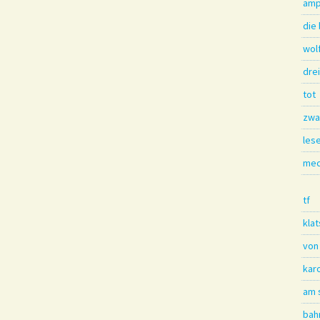
amp
die
wol
dre
tot
zwa
les
mec
tf
kla
von
kar
am 
bah