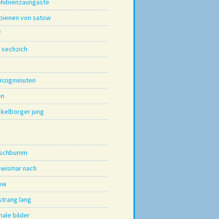
hibienzaungäste
 bienen von satow
f
i sechzich
nzigminuten
en
kelborger jung
tschbumm
 wismar nach
ow
strang lang
nale bilder