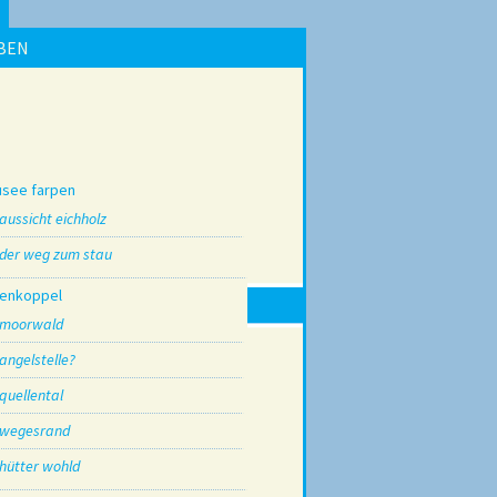
BEN
usee farpen
aussicht eichholz
der weg zum stau
genkoppel
moorwald
angelstelle?
quellental
wegesrand
hütter wohld