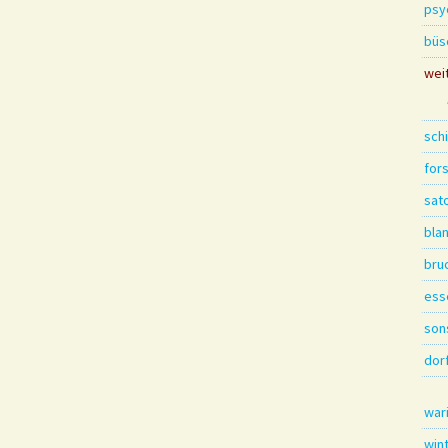
psy
büs
wei
sch
for
sat
bla
bru
ess
son
dor
war
win