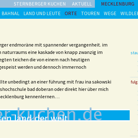
STERNBERGER KUCHEN
AKTUELL
MECKLENBURG
BAHNAL
LAND UND LEUTE
ORTE
TOUREN
WEGE
WILDLE
urger endmoräne mit spannender vergangenheit. im
 naturraums eine kaskade von knapp zwanzig im
sta
gten teichen die von einem nach heutigen
 gespeist werden und dennoch immernoch
llte unbedingt an einer führung mit frau ina sakowski
ful
shochschule bad doberan oder direkt hier über mich
s mecklenburg kennenlernen…