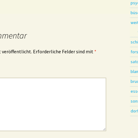
psy
büs
wei
mmentar
sch
 veröffentlicht.
Erforderliche Felder sind mit
*
for
sat
bla
bru
ess
son
dor