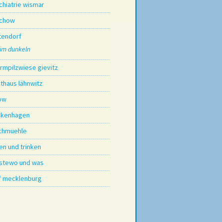
chiatrie wismar
chow
tendorf
im dunkeln
irmpilzwiese gievitz
sthaus lähnwitz
ow
nkenhagen
chmuehle
en und trinken
stewo und was
f mecklenburg