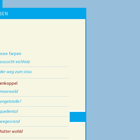
BEN
usee farpen
aussicht eichholz
der weg zum stau
genkoppel
moorwald
angelstelle?
quellental
wegesrand
hütter wohld