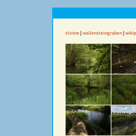
stivine
|
wallensteingraben
|
wiki