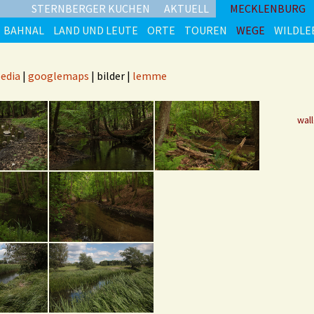
STERNBERGER KUCHEN
AKTUELL
MECKLENBURG
BAHNAL
LAND UND LEUTE
ORTE
TOUREN
WEGE
WILDLE
pedia
|
googlemaps
| bilder |
lemme
wal