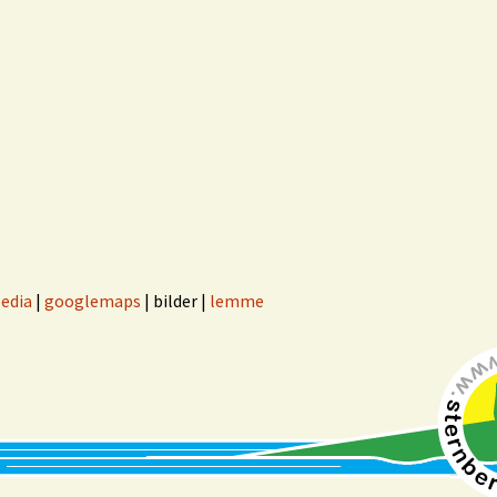
pedia
|
googlemaps
| bilder |
lemme