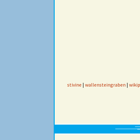
stivine
|
wallensteingraben
|
wiki