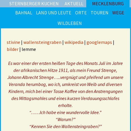
STERNBERGER KUCHEN
AKTUELL
MECKLENBURG
BAHNAL
LAND UND LEUTE
ORTE
TOUREN
WEGE
WILDLEBEN
stivine
|
wallensteingraben
|
wikipedia
|
googlemaps
|
bilder
| lemme
Es war einer der ersten heißen Tage des Monats Juli im Jahre
der afrikanischen Hitze 1911, als mein Freund Strenge,
Johann Albrecht Strenge…..vergnügt und pfeifend um unsere
Veranda herumbog, wo ich, umkreist von Weib und diversen
Kindern, mich bei einer Tasse Kaffee von den Anstrengungen
des Mittagsmahles und eines kurzen Verdauungsschlafes
erholte.
“……Ich habe eine wundervolle Idee.”
“Warum?”
“Kennen Sie den Wallensteingraben?”