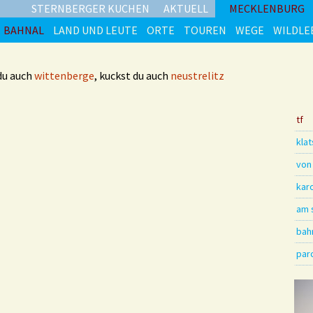
STERNBERGER KUCHEN
AKTUELL
MECKLENBURG
BAHNAL
LAND UND LEUTE
ORTE
TOUREN
WEGE
WILDLE
 du auch
wittenberge
, kuckst du auch
neustrelitz
tf
kla
von
kar
am 
bah
par