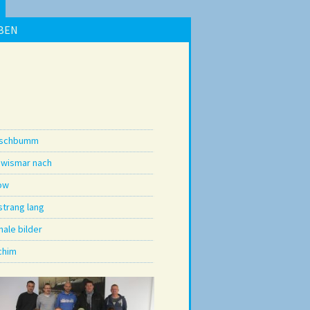
BEN
tschbumm
 wismar nach
ow
strang lang
nale bilder
chim