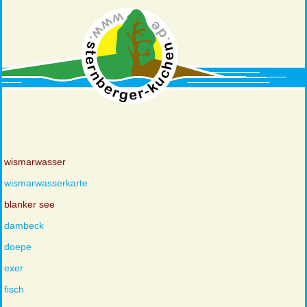
wismarwasser
wismarwasserkarte
blanker see
dambeck
doepe
exer
fisch