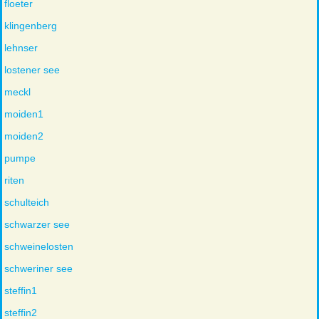
floeter
klingenberg
lehnser
lostener see
meckl
moiden1
moiden2
pumpe
riten
schulteich
schwarzer see
schweinelosten
schweriner see
steffin1
steffin2