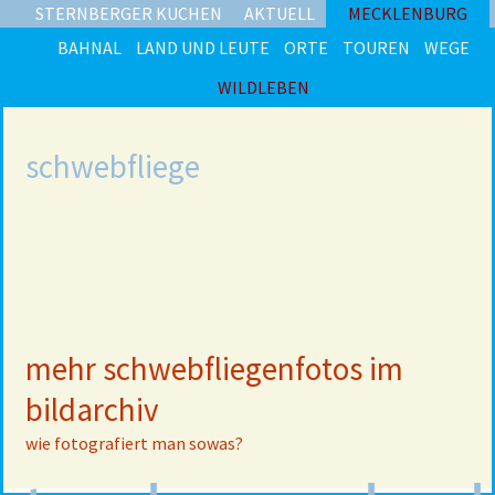
STERNBERGER KUCHEN
AKTUELL
MECKLENBURG
BAHNAL
LAND UND LEUTE
ORTE
TOUREN
WEGE
WILDLEBEN
schwebfliege
mehr schwebfliegenfotos im
bildarchiv
wie fotografiert man sowas?