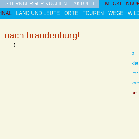
STERNBERGER KUCHEN
AKTUELL
MECKLENBU
HNAL
LAND UND LEUTE
ORTE
TOUREN
WEGE
WIL
: nach brandenburg!
20, )
tf
kla
von
kar
am 