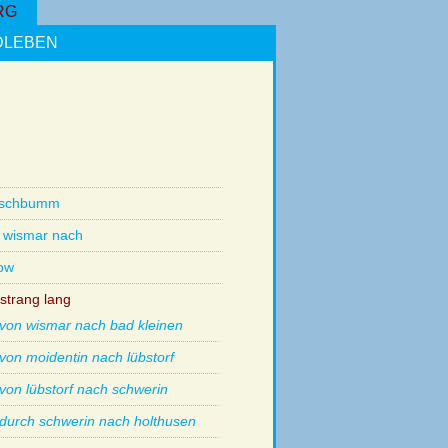
RG
DLEBEN
tschbumm
 wismar nach
ow
strang lang
von wismar nach bad kleinen
von moidentin nach lübstorf
von lübstorf nach schwerin
durch schwerin nach holthusen