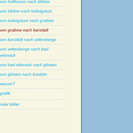
von holthusen nach lüblow
von lüblow nach ludwigslust
von ludwigslust nach grabow
von grabow nach karstädt
von karstädt nach wittenberge
von wittenberge nach bad
wilsnack
von bad wilsnack nach glöwen
von glöwen nach breddin
warum?
grafik
nale bilder