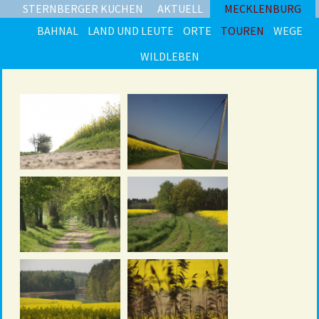
STERNBERGER KUCHEN
AKTUELL
MECKLENBURG
BAHNAL
LAND UND LEUTE
ORTE
TOUREN
WEGE
WILDLEBEN