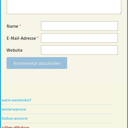
Name
*
E-Mail-Adresse
*
Website
warin-weitendorf
winterwarnow
lindow-woserin
sülten-altbukow