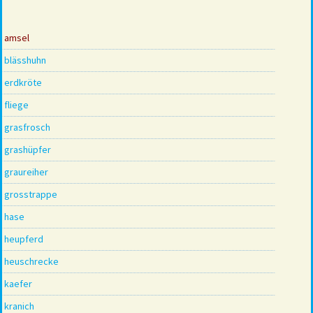
amsel
blässhuhn
erdkröte
fliege
grasfrosch
grashüpfer
graureiher
grosstrappe
hase
heupferd
heuschrecke
kaefer
kranich